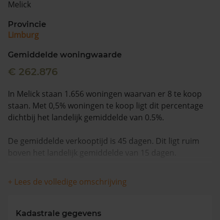
Melick
Vragen? Neem contact met ons op
Provincie
Limburg
088 220 4200
Maandag t/m vrijdag - 08:00 -18:00
Gemiddelde woningwaarde
€ 262.876
In Melick staan 1.656 woningen waarvan er 8 te koop
staan. Met 0,5% woningen te koop ligt dit percentage
dichtbij het landelijk gemiddelde van 0.5%.
De gemiddelde verkooptijd is 45 dagen. Dit ligt ruim
boven het landelijk gemiddelde van 15 dagen.
De gemiddelde huizenprijs is €329.375. De gemiddelde
+ Lees de volledige omschrijving
vraagprijs is €329.375. In de afgelopen 12 maanden is
de gemiddelde woningwaarde met 5,5% gestegen.
Kadastrale gegevens