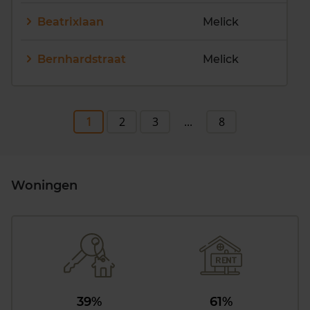
Beatrixlaan
Melick
Bernhardstraat
Melick
1
2
3
...
8
Woningen
39%
61%