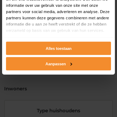
informatie over uw gebruik van onze site met onze
partners voor social media, adverteren en analyse. Deze
partners kunnen deze gegevens combineren met andere
informatie die u aan ze heeft verstrekt of die ze hebben
T/m 1945
7%
verzameld op basis van uw gebruik van hun services.
1946 - 1980
55%
1981 - 2007
34%
Alles toestaan
2008 of later
4%
Aanpassen
Inwoners
Type huishoudens