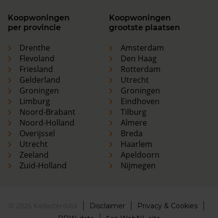
Koopwoningen
Koopwoningen
per provincie
grootste plaatsen
Drenthe
Amsterdam
Flevoland
Den Haag
Friesland
Rotterdam
Gelderland
Utrecht
Groningen
Groningen
Limburg
Eindhoven
Noord-Brabant
Tilburg
Noord-Holland
Almere
Overijssel
Breda
Utrecht
Haarlem
Zeeland
Apeldoorn
Zuid-Holland
Nijmegen
© 2026 Kadasterdata
Disclaimer
Privacy & Cookies