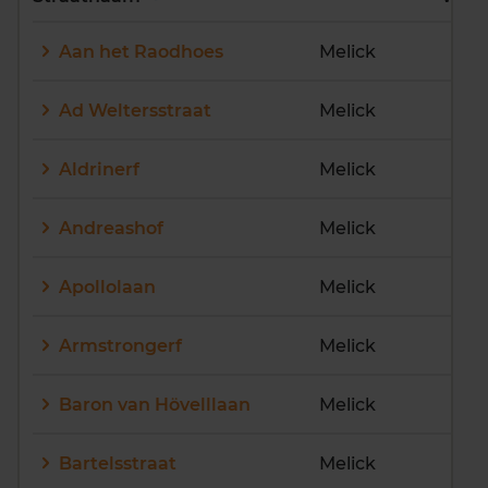
E
F
G
H
I
J
Aan het Raodhoes
Melick
K
L
M
N
O
P
Q
R
S
T
U
V
Ad Weltersstraat
Melick
W
X
Y
Z
Aldrinerf
Melick
Andreashof
Melick
Apollolaan
Melick
Armstrongerf
Melick
Baron van Hövelllaan
Melick
Bartelsstraat
Melick