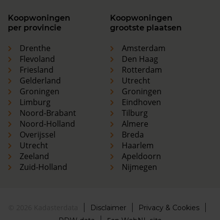
Koopwoningen
Koopwoningen
per provincie
grootste plaatsen
Drenthe
Amsterdam
Flevoland
Den Haag
Friesland
Rotterdam
Gelderland
Utrecht
Groningen
Groningen
Limburg
Eindhoven
Noord-Brabant
Tilburg
Noord-Holland
Almere
Overijssel
Breda
Utrecht
Haarlem
Zeeland
Apeldoorn
Zuid-Holland
Nijmegen
© 2026 Kadasterdata
Disclaimer
Privacy & Cookies