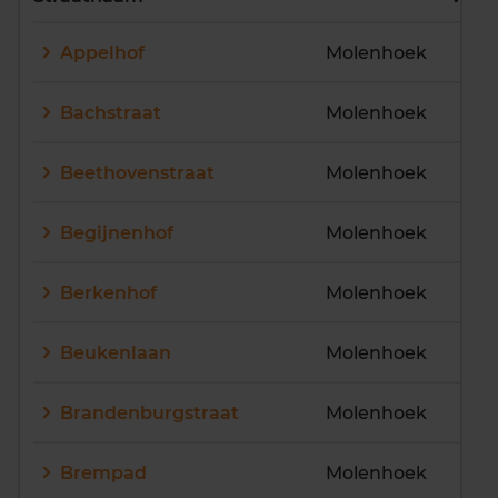
E
F
G
H
I
J
Appelhof
Molenhoek
K
L
M
N
O
P
Q
R
S
T
U
V
Bachstraat
Molenhoek
W
X
Y
Z
Beethovenstraat
Molenhoek
Begijnenhof
Molenhoek
Berkenhof
Molenhoek
Beukenlaan
Molenhoek
Brandenburgstraat
Molenhoek
Brempad
Molenhoek