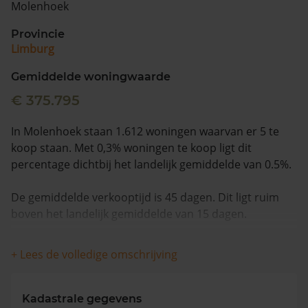
Molenhoek
Vragen? Neem contact met ons op
Provincie
Limburg
088 220 4200
Maandag t/m vrijdag - 08:00 -18:00
Gemiddelde woningwaarde
€ 375.795
In Molenhoek staan 1.612 woningen waarvan er 5 te
koop staan. Met 0,3% woningen te koop ligt dit
percentage dichtbij het landelijk gemiddelde van 0.5%.
De gemiddelde verkooptijd is 45 dagen. Dit ligt ruim
boven het landelijk gemiddelde van 15 dagen.
De gemiddelde huizenprijs is €512.800. De gemiddelde
+ Lees de volledige omschrijving
vraagprijs is €512.800. In de afgelopen 12 maanden is
de gemiddelde woningwaarde met -5,1% gedaald.
Kadastrale gegevens