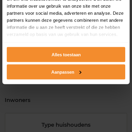
informatie over uw gebruik van onze site met onze
partners voor social media, adverteren en analyse. Deze
partners kunnen deze gegevens combineren met andere
informatie die u aan ze heeft verstrekt of die ze hebben
T/m 1945
3%
verzameld op basis van uw gebruik van hun services.
1946 - 1980
46%
1981 - 2007
42%
Alles toestaan
2008 of later
9%
Aanpassen
Inwoners
Type huishoudens