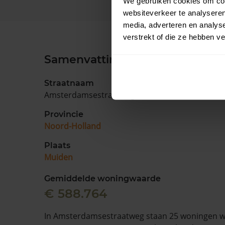
We gebruiken cookies om cont
websiteverkeer te analyseren
media, adverteren en analys
verstrekt of die ze hebben v
Samenvatting
Straatnaam
Amsterdamsestraatweg
Provincie
Noord-Holland
Plaats
Muiden
Gemiddelde woningwaarde
€ 588.764
In Amsterdamsestraatweg staan 25 woningen wa