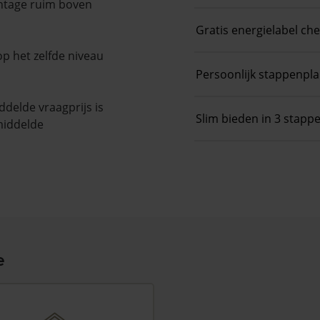
entage ruim boven
Gratis energielabel ch
op het zelfde niveau
Persoonlijk stappenpl
delde vraagprijs is
Slim bieden in 3 stapp
middelde
e