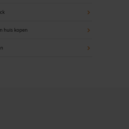
eck
an huis kopen
en