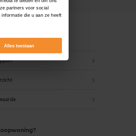
 media te bieden en om ons
ze partners voor social
nformatie die u aan ze heeft
ns
Alles toestaan
pport
zicht
waarde
 koopwoning?