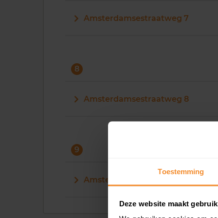
Amsterdamsestraatweg 7
8
Amsterdamsestraatweg 8
9
Toestemming
Amsterdamsestraatweg 9
Deze website maakt gebruik