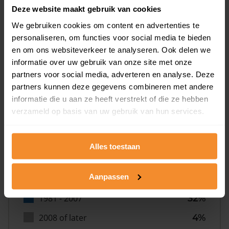
Deze website maakt gebruik van cookies
We gebruiken cookies om content en advertenties te
personaliseren, om functies voor social media te bieden
en om ons websiteverkeer te analyseren. Ook delen we
informatie over uw gebruik van onze site met onze
Bouwjaar
partners voor social media, adverteren en analyse. Deze
partners kunnen deze gegevens combineren met andere
informatie die u aan ze heeft verstrekt of die ze hebben
verzameld op basis van uw gebruik van hun services.
Alles toestaan
T/m 1945
22%
Aanpassen
1946 - 1980
42%
1981 - 2007
32%
2008 of later
4%