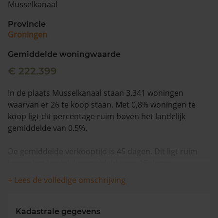
Musselkanaal
Vragen? Neem contact met ons op
Provincie
Groningen
088 220 4200
Maandag t/m vrijdag - 08:00 -18:00
Gemiddelde woningwaarde
€ 222.399
In de plaats Musselkanaal staan 3.341 woningen
waarvan er 26 te koop staan. Met 0,8% woningen te
koop ligt dit percentage ruim boven het landelijk
gemiddelde van 0.5%.
De gemiddelde verkooptijd is 45 dagen. Dit ligt ruim
boven het landelijk gemiddelde van 15 dagen.
+ Lees de volledige omschrijving
Wanneer we naar de laatste 12 maanden kijken
worden appartementen gemiddeld voor €227.500
verkocht. De gemiddelde huizenprijs is €259.850. De
Kadastrale gegevens