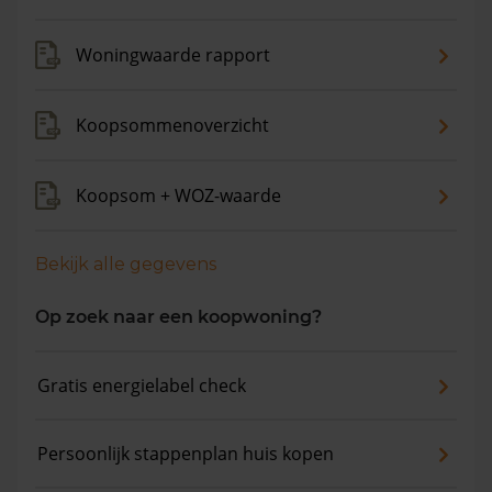
gemiddelde vraagprijs is €257.362. In de afgelopen 12
maanden is de gemiddelde woningwaarde met 10,2%
Woningwaarde rapport
gestegen.
Koopsommenoverzicht
Koopsom + WOZ-waarde
Bekijk alle gegevens
Op zoek naar een koopwoning?
Gratis energielabel check
Persoonlijk stappenplan huis kopen