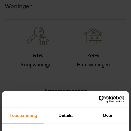
Woningen
51%
49%
Koopwoningen
Huurwoningen
Appartementen
aandeel van totale woningen
Toestemming
Details
Over
18%