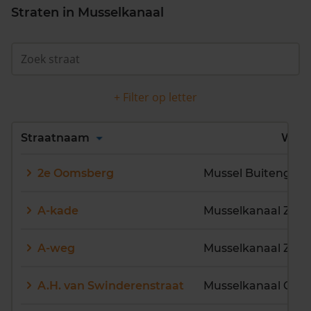
Straten in Musselkanaal
+ Filter op letter
Alles
A
B
C
D
Straatnaam
Wijk
E
F
G
H
I
J
2e Oomsberg
Mussel Buitengebi
K
L
M
N
O
P
Q
R
S
T
U
V
A-kade
Musselkanaal Zuid
W
X
Y
Z
A-weg
Musselkanaal Zuid
A.H. van Swinderenstraat
Musselkanaal Cen