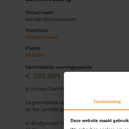
Straatnaam
Adriaan Dortsmanplein
Provincie
Noord-Holland
Plaats
Naarden
Gemiddelde woningwaarde
€ 595.989
In Adriaan Dortsmanplein staan 21 woningen.
Toestemming
De gemiddelde verkooptijd is 15 dagen. Dit ligt 
als het landelijk gemiddelde van 15 dagen.
Deze website maakt gebruik
In de afgelopen 12 maanden is de gemiddelde