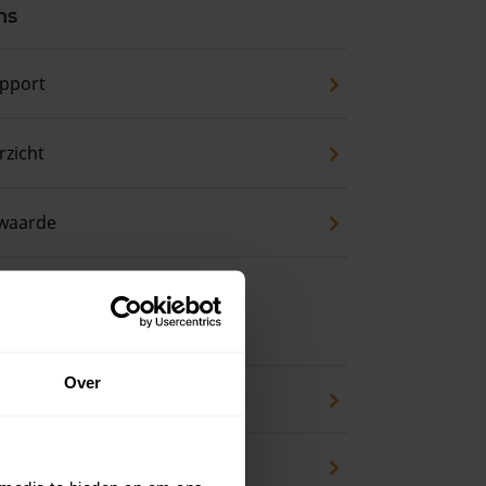
ns
pport
zicht
waarde
 koopwoning?
Over
eck
an huis kopen