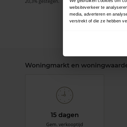
We gebruiken cookies om cont
20,3% gestegen.
websiteverkeer te analyseren
media, adverteren en analys
verstrekt of die ze hebben v
Woningmarkt en woningwaard
15 dagen
Gem. verkooptijd