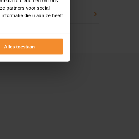
 media te bieden en om ons
ze partners voor social
en
nformatie die u aan ze heeft
Alles toestaan