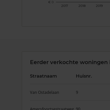
€ 0
2017
2018
2019
Eerder verkochte woningen 
Straatnaam
Huisnr.
Van Ostadelaan
9
Amersfoortsestraatweg
90