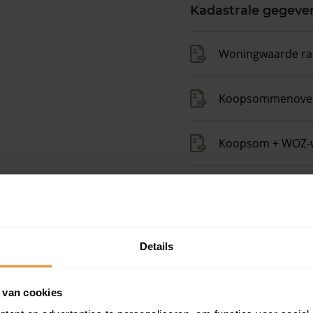
Kadastrale gegeve
Woningwaarde ra
Koopsommenover
Koopsom + WOZ-
Op zoek naar een
Details
op het zelfde niveau
Gratis energielabel ch
 van cookies
 woningwaarde met
Persoonlijk stappenpl