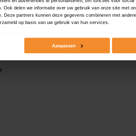
ent en advertenties te personaliseren, om functies voor social
. Ook delen we informatie over uw gebruik van onze site met on
Slim bieden in 3 stapp
e. Deze partners kunnen deze gegevens combineren met andere i
erzameld op basis van uw gebruik van hun services.
Aanpassen
e