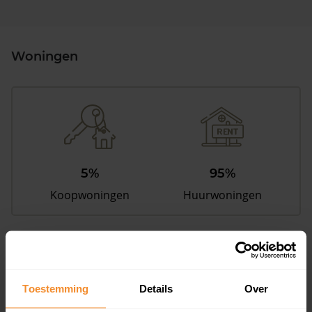
Woningen
5%
95%
Koopwoningen
Huurwoningen
Appartementen
aandeel van totale woningen
Toestemming
Details
Over