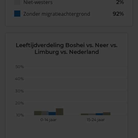
Niet-westers
2%
Zonder migratieachtergrond
92%
Leeftijdverdeling Boshei vs. Neer vs.
Limburg vs. Nederland
50%
40%
30%
20%
10%
0-14 jaar
15-24 jaar
25