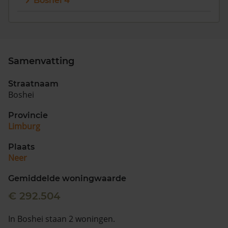
Boshei 4
Vragen? Neem contact met ons op
088 220 4200
Maandag t/m vrijdag - 08:00 -18:00
Samenvatting
Straatnaam
Boshei
Provincie
Limburg
Plaats
Neer
Gemiddelde woningwaarde
€ 292.504
In Boshei staan 2 woningen.