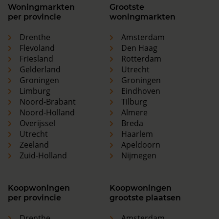
Woningmarkten
Grootste
per provincie
woningmarkten
Drenthe
Amsterdam
Flevoland
Den Haag
Friesland
Rotterdam
Gelderland
Utrecht
Groningen
Groningen
Limburg
Eindhoven
Noord-Brabant
Tilburg
Noord-Holland
Almere
Overijssel
Breda
Utrecht
Haarlem
Zeeland
Apeldoorn
Zuid-Holland
Nijmegen
Koopwoningen
Koopwoningen
per provincie
grootste plaatsen
Drenthe
Amsterdam