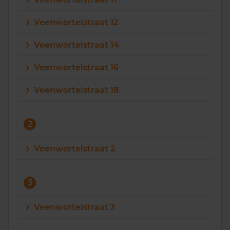
Vragen? Neem contact met ons op
Veenwortelstraat 12
088 220 4200
Veenwortelstraat 14
Maandag t/m vrijdag - 08:00 -18:00
Veenwortelstraat 16
Veenwortelstraat 18
2
Veenwortelstraat 2
3
Veenwortelstraat 3