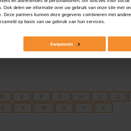
63 m2
0 m2
22 me
ent en advertenties te personaliseren, om functies voor social
. Ook delen we informatie over uw gebruik van onze site met on
e. Deze partners kunnen deze gegevens combineren met andere i
50 m2
0 m2
12 me
erzameld op basis van uw gebruik van hun services.
Aanpassen
D
E
F
G
H
I
J
U
V
W
X
Y
Z