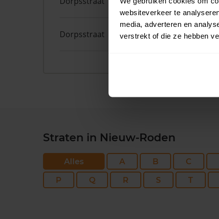
Dorpsstraat
22G 1
We gebruiken cookies om cont
websiteverkeer te analyseren
media, adverteren en analys
Dorpsstraat
22C 1
verstrekt of die ze hebben v
Straten in Nieuw-Roden
Alles
A
B
C
P
Q
R
S
T