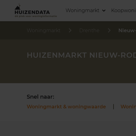
Woningmarkt
Koopwon
Woningmarkt
Drenthe
Nieuw
HUIZENMARKT NIEUW-RO
Snel naar:
Woningmarkt & woningwaarde
Woni