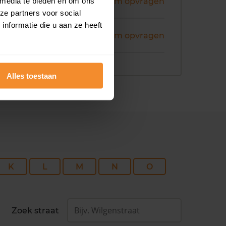
i 2026
 media te bieden en om ons
Koopsom opvragen
ze partners voor social
nformatie die u aan ze heeft
i 2026
Koopsom opvragen
Alles toestaan
K
L
M
N
O
Zoek straat