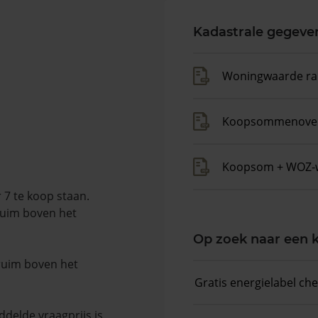
Kadastrale gegeve
Woningwaarde ra
Koopsommenover
Koopsom + WOZ-
7 te koop staan.
ruim boven het
Op zoek naar een
 ruim boven het
Gratis energielabel ch
delde vraagprijs is