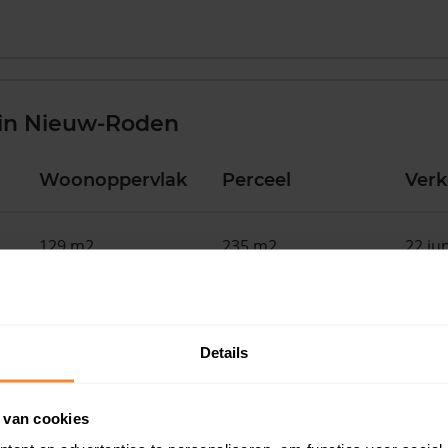
 in Nieuw-Roden
Woonoppervlak
Perceel
Ver
129 m2
235 m2
22 ju
97 m2
163 m2
15 ju
Details
219 m2
7.730 m2
12 ju
 van cookies