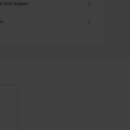
an huis kopen
en