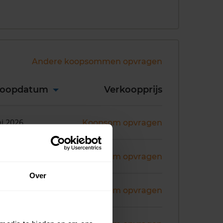
Andere koopsommen opvragen
koopdatum
Verkoopprijs
ni 2026
Koopsom opvragen
ni 2026
Koopsom opvragen
Over
ni 2026
Koopsom opvragen