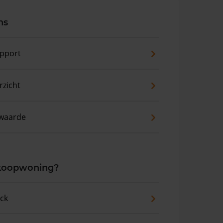
ns
pport
zicht
waarde
 koopwoning?
eck