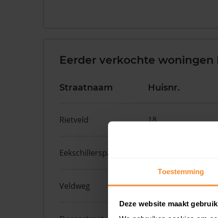
Eerder verkochte woningen
Straatnaam
Huisnr.
Rietveld
18
Eekschillerspad
6
Toestemming
Veldweg
12
Deze website maakt gebruik