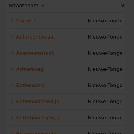
Alles
A
B
C
D
Straatnaam
Wijk
E
F
G
H
I
J
't Anker
Nieuwe-Tonge bat
K
L
M
N
O
P
Q
R
S
T
U
V
Aelbrechtstraat
Nieuwe-Tonge wo
W
X
Y
Z
Anemaetstraat
Nieuwe-Tonge wo
Armenweg
Nieuwe-Tonge bui
Battenoord
Nieuwe-Tonge bat
Battenoordsedijk
Nieuwe-Tonge bui
Battenoordseweg
Nieuwe-Tonge bui
Brandweerplein
Nieuwe-Tonge wo