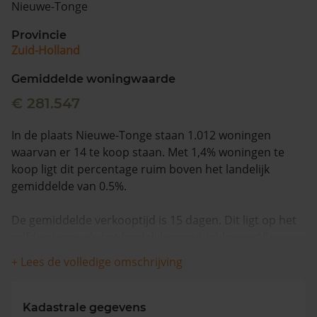
Nieuwe-Tonge
Vragen? Neem contact met ons op
Provincie
Zuid-Holland
088 220 4200
Maandag t/m vrijdag - 08:00 -18:00
Gemiddelde woningwaarde
€ 281.547
In de plaats Nieuwe-Tonge staan 1.012 woningen
waarvan er 14 te koop staan. Met 1,4% woningen te
koop ligt dit percentage ruim boven het landelijk
gemiddelde van 0.5%.
De gemiddelde verkooptijd is 15 dagen. Dit ligt op het
zelfde niveau als het landelijk gemiddelde van 15
dagen.
+ Lees de volledige omschrijving
De gemiddelde huizenprijs is €455.429. De gemiddelde
vraagprijs is €455.429. In de afgelopen 12 maanden is
Kadastrale gegevens