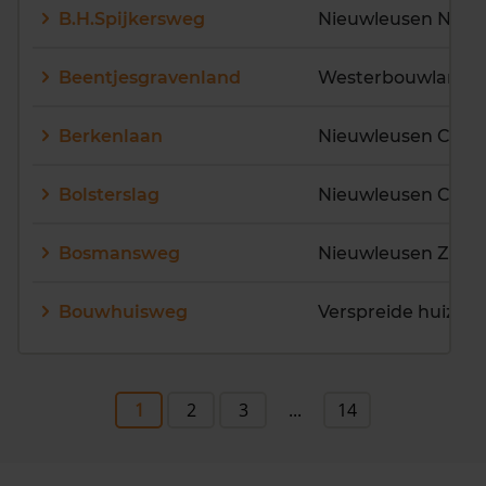
B.H.Spijkersweg
Nieuwleusen Noor
Beentjesgravenland
Westerbouwlande
Berkenlaan
Nieuwleusen Cent
Bolsterslag
Nieuwleusen Cent
Bosmansweg
Bouwhuisweg
1
2
3
...
14