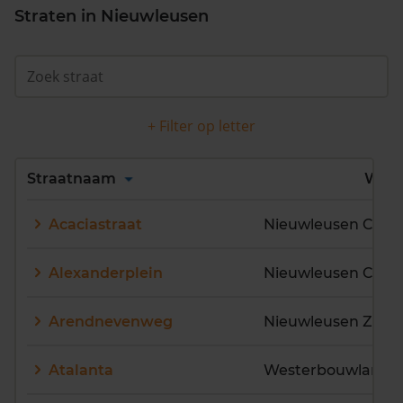
Straten in Nieuwleusen
+ Filter op letter
Alles
A
B
C
D
Straatnaam
Wijk
E
F
G
H
I
J
Acaciastraat
Nieuwleusen Cent
K
L
M
N
O
P
Q
R
S
T
U
V
Alexanderplein
Nieuwleusen Cent
W
X
Y
Z
Arendnevenweg
Atalanta
Westerbouwlande