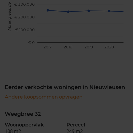
€ 300.000
Woningwaarde
€ 200.000
€ 100.000
€ 0
2017
2018
2019
2020
202
Eerder verkochte woningen in Nieuwleusen
Andere koopsommen opvragen
Weegbree 32
Woonoppervlak
Perceel
108 m2
249 m2