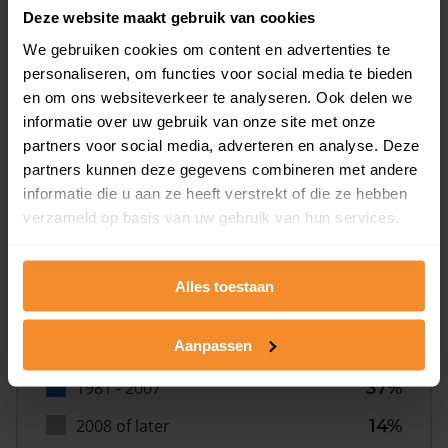
Deze website maakt gebruik van cookies
We gebruiken cookies om content en advertenties te
personaliseren, om functies voor social media te bieden
en om ons websiteverkeer te analyseren. Ook delen we
informatie over uw gebruik van onze site met onze
Bouwjaar
partners voor social media, adverteren en analyse. Deze
partners kunnen deze gegevens combineren met andere
informatie die u aan ze heeft verstrekt of die ze hebben
verzameld op basis van uw gebruik van hun services.
Alles toestaan
T/m 1945
11%
Aanpassen
1946 - 1980
37%
1981 - 2007
37%
2008 of later
14%