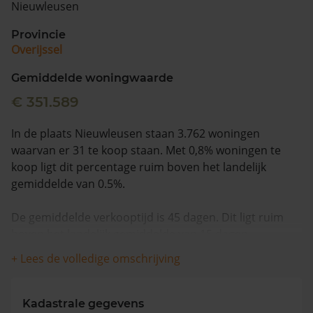
Nieuwleusen
Vragen? Neem contact met ons op
Provincie
Overijssel
088 220 4200
Maandag t/m vrijdag - 08:00 -18:00
Gemiddelde woningwaarde
€ 351.589
In de plaats Nieuwleusen staan 3.762 woningen
waarvan er 31 te koop staan. Met 0,8% woningen te
koop ligt dit percentage ruim boven het landelijk
gemiddelde van 0.5%.
De gemiddelde verkooptijd is 45 dagen. Dit ligt ruim
boven het landelijk gemiddelde van 15 dagen.
+ Lees de volledige omschrijving
Wanneer we naar de laatste 12 maanden kijken
worden appartementen gemiddeld voor €600.000
verkocht. De gemiddelde huizenprijs is €519.017. De
Kadastrale gegevens