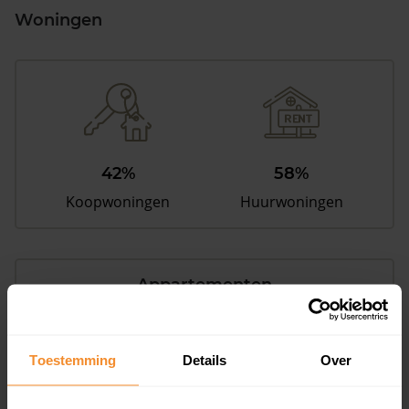
Woningen
42%
58%
Koopwoningen
Huurwoningen
Appartementen
aandeel van totale woningen
Toestemming
Details
Over
11%