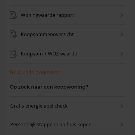
gemiddelde vraagprijs is €521.629. In de afgelopen 12
maanden is de gemiddelde woningwaarde met 4,3%
Woningwaarde rapport
gestegen.
Koopsommenoverzicht
Koopsom + WOZ-waarde
Bekijk alle gegevens
Op zoek naar een koopwoning?
Gratis energielabel check
Persoonlijk stappenplan huis kopen