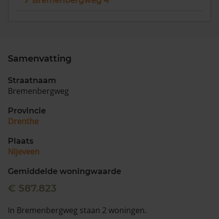
Bremenbergweg 4
Vragen? Neem contact met ons op
088 220 4200
Maandag t/m vrijdag - 08:00 -18:00
Samenvatting
Straatnaam
Bremenbergweg
Provincie
Drenthe
Plaats
Nijeveen
Gemiddelde woningwaarde
€ 587.823
In Bremenbergweg staan 2 woningen.