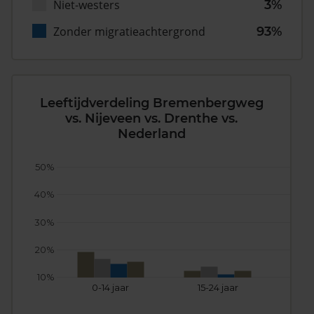
Niet-westers
3%
Zonder migratieachtergrond
93%
Leeftijdverdeling Bremenbergweg
vs. Nijeveen vs. Drenthe vs.
Nederland
50%
40%
30%
20%
10%
0-14 jaar
15-24 jaar
25