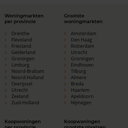
Woningmarkten
Grootste
per provincie
woningmarkten
Drenthe
Amsterdam
Flevoland
Den Haag
Friesland
Rotterdam
Gelderland
Utrecht
Groningen
Groningen
Limburg
Eindhoven
Noord-Brabant
Tilburg
Noord-Holland
Almere
Overijssel
Breda
Utrecht
Haarlem
Zeeland
Apeldoorn
Zuid-Holland
Nijmegen
Koopwoningen
Koopwoningen
per provincie
grootste plaatsen