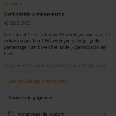
Nijeveen
Gemiddelde woningwaarde
€ 262.985
In de straat Griftestuk staan 57 woningen waarvan er 1
te koop staan. Met 1,8% woningen te koop ligt dit
percentage ruim boven het landelijk gemiddelde van
0.5%.
De gemiddelde verkooptijd is 45 dagen. Dit ligt ruim
boven het landelijk gemiddelde van 15 dagen.
+ Lees de volledige omschrijving
De gemiddelde huizenprijs is €235.000. De gemiddelde
vraagprijs is €235.000. In de afgelopen 12 maanden is
de gemiddelde woningwaarde met 11,6% gestegen.
Kadastrale gegevens
Woningwaarde rapport