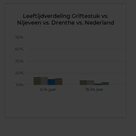
Leeftijdverdeling Griftestuk vs.
Nijeveen vs. Drenthe vs. Nederland
50%
40%
30%
20%
10%
0-14 jaar
15-24 jaar
25