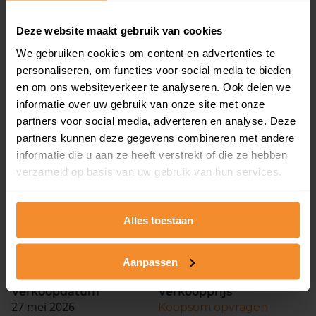
Verkoopdatum
Verkoopprijs
Deze website maakt gebruik van cookies
03 juni 2026
Koopsom opvragen
We gebruiken cookies om content en advertenties te
personaliseren, om functies voor social media te bieden
en om ons websiteverkeer te analyseren. Ook delen we
Kolderveen 8
informatie over uw gebruik van onze site met onze
Woonoppervlak
Perceel
partners voor social media, adverteren en analyse. Deze
98 m2
4.059 m2
partners kunnen deze gegevens combineren met andere
informatie die u aan ze heeft verstrekt of die ze hebben
Verkoopdatum
Verkoopprijs
verzameld op basis van uw gebruik van hun services.
02 juni 2026
Koopsom opvragen
Alles toestaan
Leeuwerikstraat 10
Woonoppervlak
Perceel
184 m2
Aanpassen
253 m2
Verkoopdatum
Verkoopprijs
27 mei 2026
Koopsom opvragen