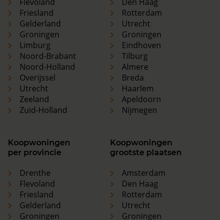
Flevoland
Den Haag
Friesland
Rotterdam
Gelderland
Utrecht
Groningen
Groningen
Limburg
Eindhoven
Noord-Brabant
Tilburg
Noord-Holland
Almere
Overijssel
Breda
Utrecht
Haarlem
Zeeland
Apeldoorn
Zuid-Holland
Nijmegen
Koopwoningen
Koopwoningen
per provincie
grootste plaatsen
Drenthe
Amsterdam
Flevoland
Den Haag
Friesland
Rotterdam
Gelderland
Utrecht
Groningen
Groningen