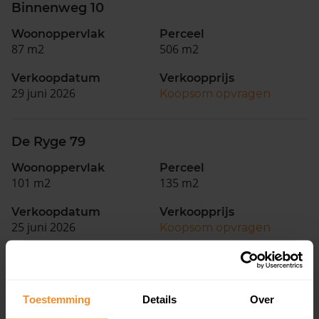
Binnenweg 10
Woonoppervlak
Perceel
87 m2
506 m2
Verkoopdatum
Verkoopprijs
29 juni 2026
Koopsom opvragen
De Ryge 79
Woonoppervlak
Perceel
101 m2
135 m2
Verkoopdatum
Verkoopprijs
25 juni 2026
Koopsom opvragen
Weidelint 32
Toestemming
Details
Over
Woonoppervlak
Perceel
254 m2
520 m2