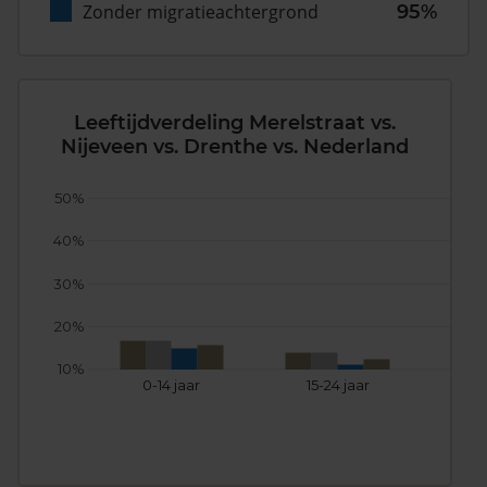
Zonder migratieachtergrond
95%
Leeftijdverdeling Merelstraat vs.
Nijeveen vs. Drenthe vs. Nederland
50%
40%
30%
20%
10%
0-14 jaar
15-24 jaar
25