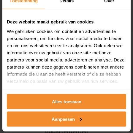
Toestemming
Details
Over
Verkoopdatum
Verkoopprijs
15 januari 2026
Koopsom opvragen
Deze website maakt gebruik van cookies
We gebruiken cookies om content en advertenties te
personaliseren, om functies voor social media te bieden
Woningen
en om ons websiteverkeer te analyseren. Ook delen we
informatie over uw gebruik van onze site met onze
partners voor social media, adverteren en analyse. Deze
partners kunnen deze gegevens combineren met andere
informatie die u aan ze heeft verstrekt of die ze hebben
verzameld op basis van uw gebruik van hun services.
90%
10%
Alles toestaan
Koopwoningen
Huurwoningen
Aanpassen
Appartementen