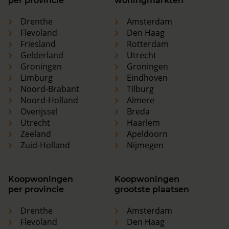
per provincie
woningmarkten
Drenthe
Amsterdam
Flevoland
Den Haag
Friesland
Rotterdam
Gelderland
Utrecht
Groningen
Groningen
Limburg
Eindhoven
Noord-Brabant
Tilburg
Noord-Holland
Almere
Overijssel
Breda
Utrecht
Haarlem
Zeeland
Apeldoorn
Zuid-Holland
Nijmegen
Koopwoningen
Koopwoningen
per provincie
grootste plaatsen
Drenthe
Amsterdam
Flevoland
Den Haag