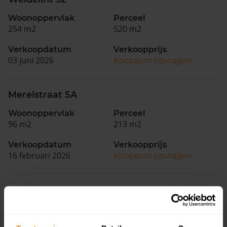
Woonoppervlak
Perceel
254 m2
520 m2
Verkoopdatum
Verkoopprijs
03 juni 2026
Koopsom opvragen
Merelstraat 5A
Woonoppervlak
Perceel
96 m2
213 m2
Verkoopdatum
Verkoopprijs
16 februari 2026
Koopsom opvragen
Merelstraat 13
Woonoppervlak
Perceel
135 m2
387 m2