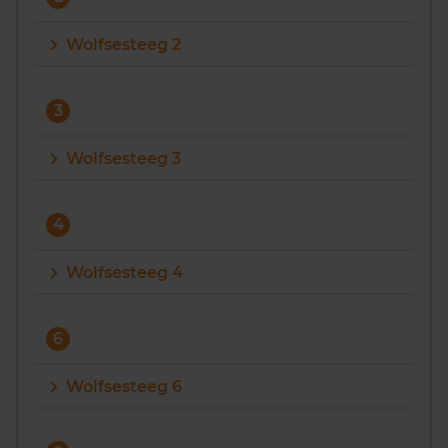
Vragen? Neem contact met ons op
Wolfsesteeg 2
088 220 4200
Maandag t/m vrijdag - 08:00 -18:00
3
Wolfsesteeg 3
4
Wolfsesteeg 4
6
Wolfsesteeg 6