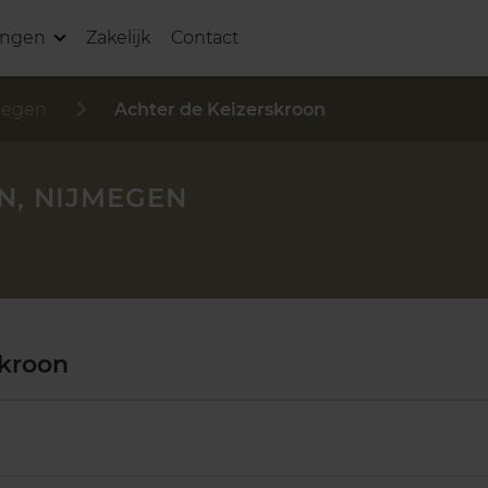
ingen
Zakelijk
Contact
megen
Achter de Keizerskroon
N, NIJMEGEN
skroon