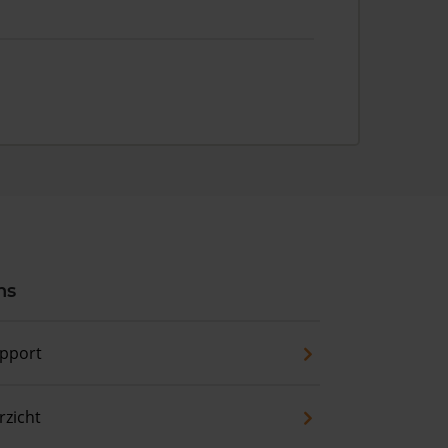
ns
pport
zicht