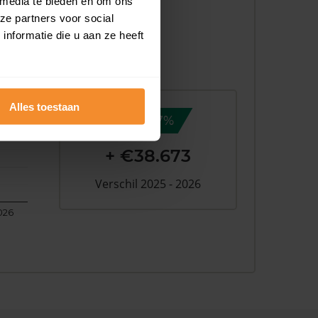
 media te bieden en om ons
ze partners voor social
nformatie die u aan ze heeft
Alles toestaan
10,7%
+ €38.673
Verschil 2025 - 2026
026