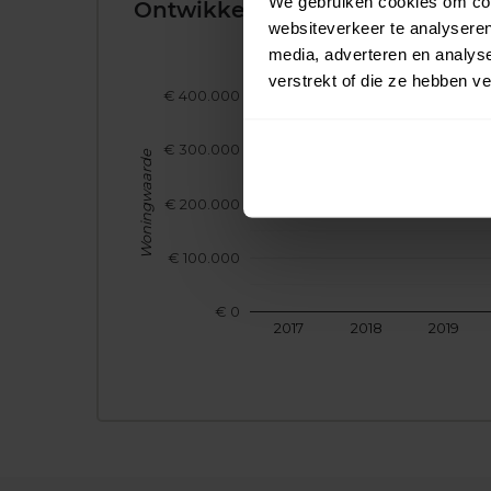
We gebruiken cookies om cont
Ontwikkeling van de Woningw
websiteverkeer te analyseren
media, adverteren en analys
verstrekt of die ze hebben v
€ 400.000
€ 300.000
Woningwaarde
€ 200.000
€ 100.000
€ 0
2017
2018
2019