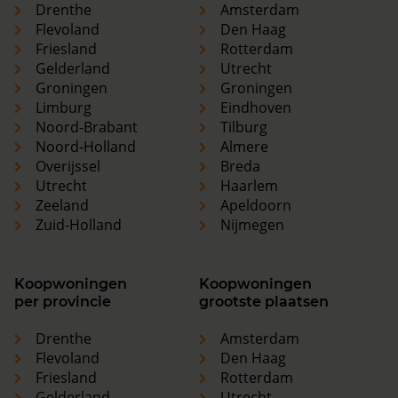
Drenthe
Amsterdam
Flevoland
Den Haag
Friesland
Rotterdam
Gelderland
Utrecht
Groningen
Groningen
Limburg
Eindhoven
Noord-Brabant
Tilburg
Noord-Holland
Almere
Overijssel
Breda
Utrecht
Haarlem
Zeeland
Apeldoorn
Zuid-Holland
Nijmegen
Koopwoningen
Koopwoningen
per provincie
grootste plaatsen
Drenthe
Amsterdam
Flevoland
Den Haag
Friesland
Rotterdam
Gelderland
Utrecht