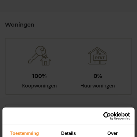
Woningen
100%
0%
Koopwoningen
Huurwoningen
Appartementen
aandeel van totale woningen
Toestemming
Details
Over