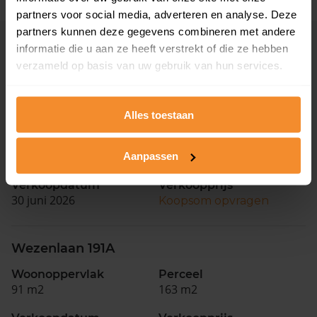
partners voor social media, adverteren en analyse. Deze
partners kunnen deze gegevens combineren met andere
informatie die u aan ze heeft verstrekt of die ze hebben
Eerder verkochte woningen in de buurt
verzameld op basis van uw gebruik van hun services.
Andere koopsommen opvragen
Wolfskuilseweg 106
Alles toestaan
Woonoppervlak
Perceel
108 m2
153 m2
Aanpassen
Verkoopdatum
Verkoopprijs
30 juni 2026
Koopsom opvragen
Wezenlaan 191A
Woonoppervlak
Perceel
91 m2
163 m2