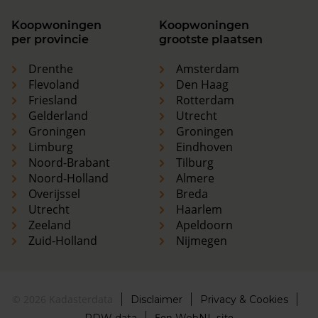
Koopwoningen
Koopwoningen
per provincie
grootste plaatsen
Drenthe
Amsterdam
Flevoland
Den Haag
Friesland
Rotterdam
Gelderland
Utrecht
Groningen
Groningen
Limburg
Eindhoven
Noord-Brabant
Tilburg
Noord-Holland
Almere
Overijssel
Breda
Utrecht
Haarlem
Zeeland
Apeldoorn
Zuid-Holland
Nijmegen
© 2026 Kadasterdata
Disclaimer
Privacy & Cookies
Een
site