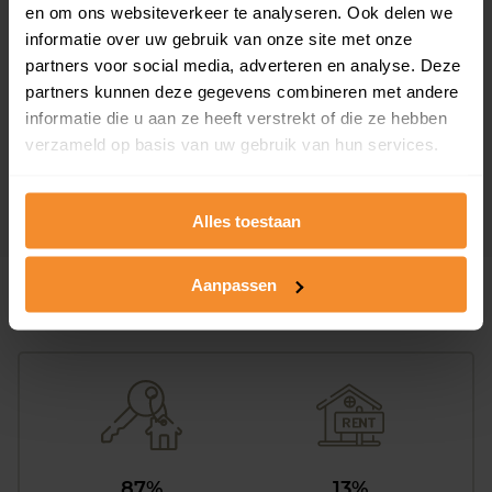
en om ons websiteverkeer te analyseren. Ook delen we
informatie over uw gebruik van onze site met onze
Zwanenveld 3137
partners voor social media, adverteren en analyse. Deze
partners kunnen deze gegevens combineren met andere
Woonoppervlak
Perceel
95 m2
218 m2
informatie die u aan ze heeft verstrekt of die ze hebben
verzameld op basis van uw gebruik van hun services.
Verkoopdatum
Verkoopprijs
30 juni 2026
Koopsom opvragen
Alles toestaan
Aanpassen
Woningen
87%
13%