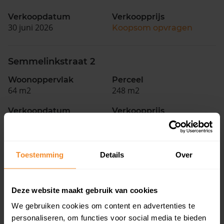
Verkoopdatum
Verkoopprijs
30 juni 2026
Koopsom opvragen
Semmelinkstraat 2
Woonoppervlak
Perceel
64 m2
248 m2
Verkoopdatum
Verkoopprijs
30 juni 2026
Koopsom opvragen
Spinklosstraat 45
Toestemming
Details
Over
Woonoppervlak
Perceel
133 m2
144 m2
Deze website maakt gebruik van cookies
Verkoopdatum
Verkoopprijs
We gebruiken cookies om content en advertenties te
30 juni 2026
Koopsom opvragen
personaliseren, om functies voor social media te bieden