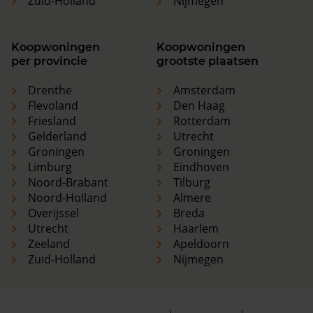
Zuid-Holland
Nijmegen
Koopwoningen
Koopwoningen
per provincie
grootste plaatsen
Drenthe
Amsterdam
Flevoland
Den Haag
Friesland
Rotterdam
Gelderland
Utrecht
Groningen
Groningen
Limburg
Eindhoven
Noord-Brabant
Tilburg
Noord-Holland
Almere
Overijssel
Breda
Utrecht
Haarlem
Zeeland
Apeldoorn
Zuid-Holland
Nijmegen