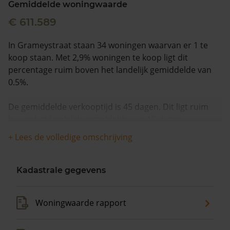
Gemiddelde woningwaarde
€ 611.589
In Grameystraat staan 34 woningen waarvan er 1 te
koop staan. Met 2,9% woningen te koop ligt dit
percentage ruim boven het landelijk gemiddelde van
0.5%.
De gemiddelde verkooptijd is 45 dagen. Dit ligt ruim
boven het landelijk gemiddelde van 15 dagen.
+ Lees de volledige omschrijving
De gemiddelde huizenprijs is €550.000. De gemiddelde
vraagprijs is €550.000. In de afgelopen 12 maanden is
de gemiddelde woningwaarde met 10,7% gestegen.
Kadastrale gegevens
Woningwaarde rapport