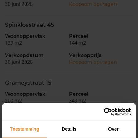
30 juni 2026
Koopsom opvragen
Spinklosstraat 45
Woonoppervlak
Perceel
133 m2
144 m2
Verkoopdatum
Verkoopprijs
30 juni 2026
Koopsom opvragen
Grameystraat 15
Woonoppervlak
Perceel
200 m2
349 m2
Verkoopdatum
Verkoopprijs
16 februari 2026
Koopsom opvragen
Toestemming
Details
Over