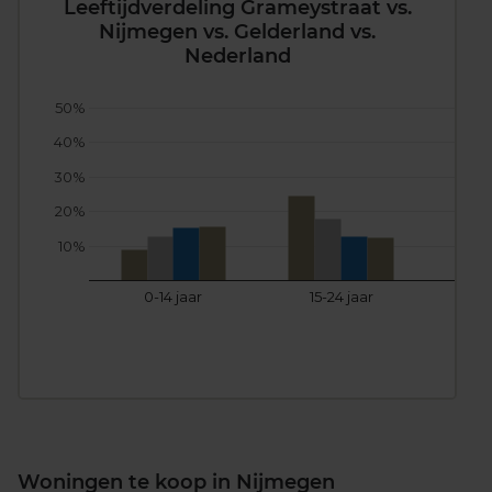
Leeftijdverdeling Grameystraat vs.
Nijmegen vs. Gelderland vs.
Nederland
50%
40%
30%
20%
10%
0-14 jaar
15-24 jaar
25
Woningen te koop in Nijmegen