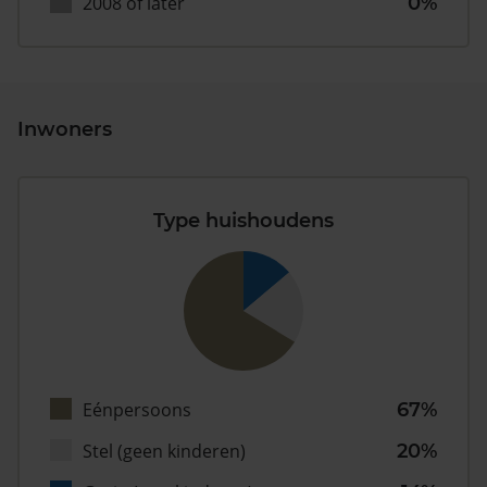
2008 of later
0%
Inwoners
Type huishoudens
Eénpersoons
67%
Stel (geen kinderen)
20%