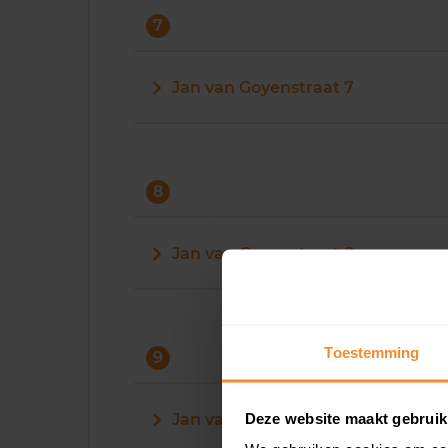
7
Jan van Goyenstraat 7
8
Jan van Goyenstraat 8
Toestemming
9
Deze website maakt gebruik
Jan van Goyenstraat 9