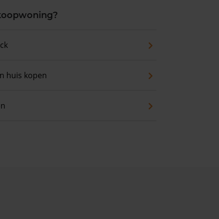
 koopwoning?
eck
an huis kopen
en