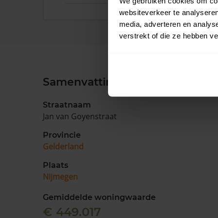
We gebruiken cookies om cont
websiteverkeer te analyseren
media, adverteren en analys
verstrekt of die ze hebben v
Samenvatting
Straatnaam
Jan van Goyenstraat
Provincie
Gelderland
Plaats
Nijmegen
Gemiddelde woningwaarde
€ 449.017