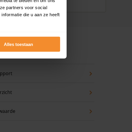
 media te bieden en om ons
ze partners voor social
nformatie die u aan ze heeft
Alles toestaan
ns
pport
zicht
waarde