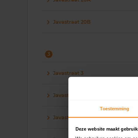
Javastraat 20B
3
Javastraat 3
Javastraat 30
Toestemming
Javastraat 31
Deze website maakt gebruik