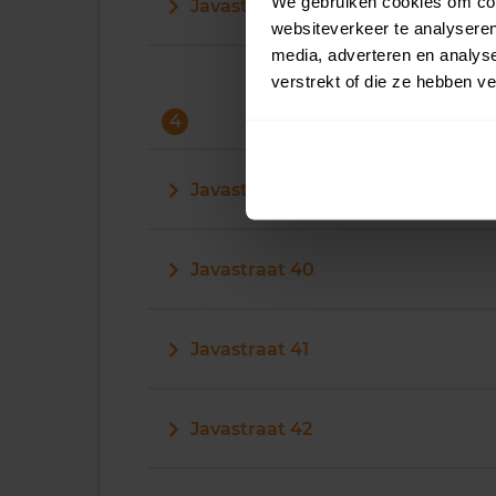
We gebruiken cookies om cont
Javastraat 32
websiteverkeer te analyseren
media, adverteren en analys
verstrekt of die ze hebben v
4
Javastraat 4
Javastraat 40
Javastraat 41
Javastraat 42