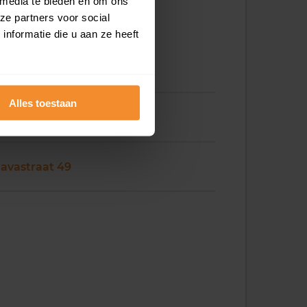
 media te bieden en om ons
ze partners voor social
nformatie die u aan ze heeft
Alles toestaan
Javastraat 48
Javastraat 49