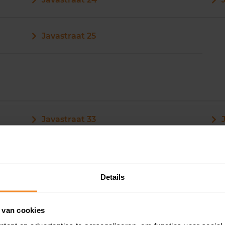
Javastraat 25
Javastraat 33
Javastraat 34
Details
Javastraat 35
 van cookies