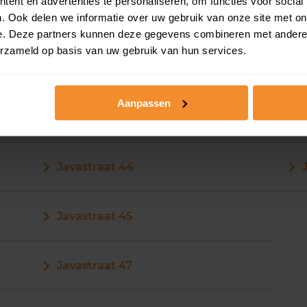
ent en advertenties te personaliseren, om functies voor social
Javastraat 36
. Ook delen we informatie over uw gebruik van onze site met on
e. Deze partners kunnen deze gegevens combineren met andere i
erzameld op basis van uw gebruik van hun services.
Aanpassen
Javastraat 43
Javastraat 44
Javastraat 45
Javastraat 47