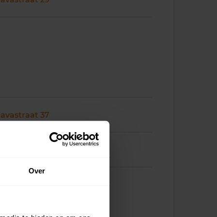
Javastraat 37
Javastraat 38
Over