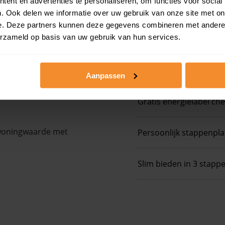
ent en advertenties te personaliseren, om functies voor social
. Ook delen we informatie over uw gebruik van onze site met on
Koopsom + WOZ-
e. Deze partners kunnen deze gegevens combineren met andere i
erzameld op basis van uw gebruik van hun services.
Op zoek naar een
ngen.
Aanpassen
 ruim boven het
Gratis energielabel ch
 woningwaarde met
Persoonlijk stappenpl
Slim bieden in 3 stapp