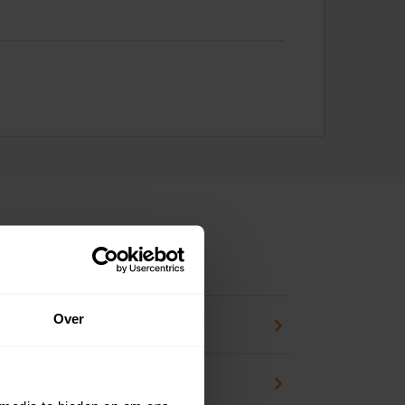
ns
Over
pport
zicht