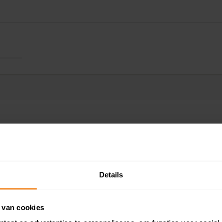
Kadastrale gegeve
Details
Woningwaarde ra
 van cookies
Koopsommenover