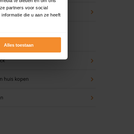
 media te bieden en om ons
ze partners voor social
waarde
nformatie die u aan ze heeft
 koopwoning?
Alles toestaan
eck
an huis kopen
en