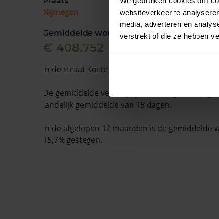
Plaats
We gebruiken cookies om cont
Nijmegen
websiteverkeer te analyseren
media, adverteren en analys
Gemiddelde woningwaarde
verstrekt of die ze hebben v
€ 408.752
In de straat Korte Brouwerstraat staan 13 woni
De gemiddelde verkooptijd is 45 dagen. Dit ligt
landelijk gemiddelde van 15 dagen.
In de afgelopen 12 maanden is de gemiddelde
15,7% gestegen.