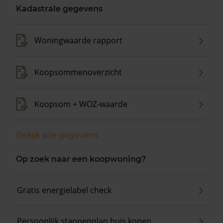
verkocht. De gemiddelde vraagprijs is €525.000. In de
Kadastrale gegevens
afgelopen 12 maanden is de gemiddelde
woningwaarde met 18,8% gestegen.
Woningwaarde rapport
Koopsommenoverzicht
Koopsom + WOZ-waarde
Bekijk alle gegevens
Op zoek naar een koopwoning?
Gratis energielabel check
Persoonlijk stappenplan huis kopen