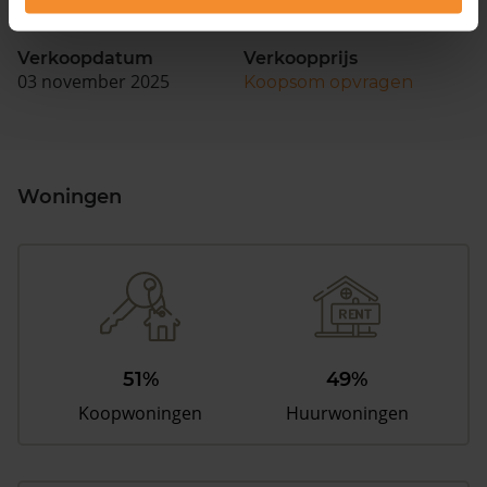
81 m2
4.875 m2
Verkoopdatum
Verkoopprijs
03 november 2025
Koopsom opvragen
Woningen
51%
49%
Koopwoningen
Huurwoningen