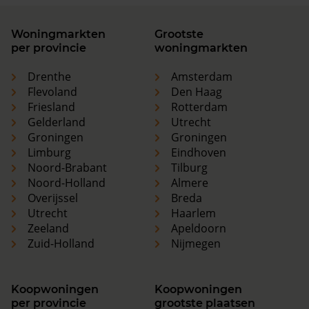
Woningmarkten
Grootste
per provincie
woningmarkten
Drenthe
Amsterdam
Flevoland
Den Haag
Friesland
Rotterdam
Gelderland
Utrecht
Groningen
Groningen
Limburg
Eindhoven
Noord-Brabant
Tilburg
Noord-Holland
Almere
Overijssel
Breda
Utrecht
Haarlem
Zeeland
Apeldoorn
Zuid-Holland
Nijmegen
Koopwoningen
Koopwoningen
per provincie
grootste plaatsen