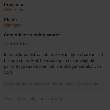
Provincie
Gelderland
Plaats
Nijmegen
Gemiddelde woningwaarde
€ 336.661
In Nina Simonestraat staan 59 woningen waarvan er 1
te koop staan. Met 1,7% woningen te koop ligt dit
percentage ruim boven het landelijk gemiddelde van
0.5%.
De gemiddelde verkooptijd is 45 dagen. Dit ligt ruim
boven het landelijk gemiddelde van 15 dagen.
+ Lees de volledige omschrijving
Wanneer we naar de laatste 12 maanden kijken
worden appartementen gemiddeld voor €525.000