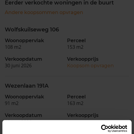
Eerder verkochte woningen in de buurt
Andere koopsommen opvragen
Wolfskuilseweg 106
Woonoppervlak
Perceel
108 m2
153 m2
Verkoopdatum
Verkoopprijs
30 juni 2026
Koopsom opvragen
Wezenlaan 191A
Woonoppervlak
Perceel
91 m2
163 m2
Verkoopdatum
Verkoopprijs
30 juni 2026
Koopsom opvragen