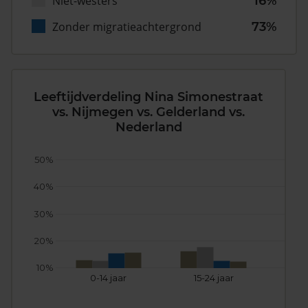
Niet-westers
16%
Zonder migratieachtergrond
73%
Leeftijdverdeling Nina Simonestraat
vs. Nijmegen vs. Gelderland vs.
Nederland
50%
40%
30%
20%
10%
0-14 jaar
15-24 jaar
25