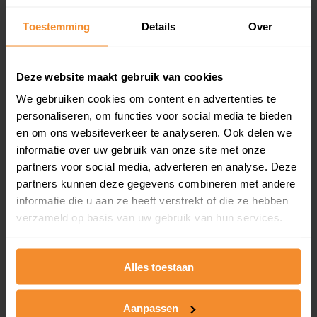
Semmelinkstraat 2
Toestemming
Details
Over
Woonoppervlak
Perceel
64 m2
248 m2
Deze website maakt gebruik van cookies
Verkoopdatum
Verkoopprijs
We gebruiken cookies om content en advertenties te
30 juni 2026
Koopsom opvragen
personaliseren, om functies voor social media te bieden
en om ons websiteverkeer te analyseren. Ook delen we
informatie over uw gebruik van onze site met onze
Nina Simonestraat 64
partners voor social media, adverteren en analyse. Deze
Woonoppervlak
Perceel
partners kunnen deze gegevens combineren met andere
99 m2
4.875 m2
informatie die u aan ze heeft verstrekt of die ze hebben
verzameld op basis van uw gebruik van hun services.
Verkoopdatum
Verkoopprijs
17 december 2025
Koopsom opvragen
Alles toestaan
Nina Simonestraat 78
Aanpassen
Woonoppervlak
Perceel