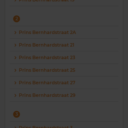
Vragen? Neem contact met ons op
2
088 220 4200
Maandag t/m vrijdag - 08:00 -18:00
Prins Bernhardstraat 2A
Prins Bernhardstraat 21
Prins Bernhardstraat 23
Prins Bernhardstraat 25
Prins Bernhardstraat 27
Prins Bernhardstraat 29
3
Prins Bernhardstraat 3