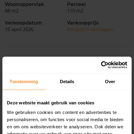
Woonoppervlak
Perceel
88 m2
110 m2
Verkoopdatum
Verkoopprijs
15 april 2026
Koopsom opvragen
Woningen
Toestemming
Details
Over
Deze website maakt gebruik van cookies
63%
38%
We gebruiken cookies om content en advertenties te
personaliseren, om functies voor social media te bieden
Koopwoningen
Huurwoningen
en om ons websiteverkeer te analyseren. Ook delen we
informatie over uw gebruik van onze site met onze