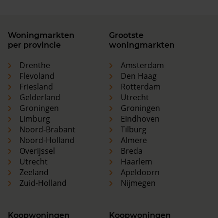
Woningmarkten
Grootste
per provincie
woningmarkten
Drenthe
Amsterdam
Flevoland
Den Haag
Friesland
Rotterdam
Gelderland
Utrecht
Groningen
Groningen
Limburg
Eindhoven
Noord-Brabant
Tilburg
Noord-Holland
Almere
Overijssel
Breda
Utrecht
Haarlem
Zeeland
Apeldoorn
Zuid-Holland
Nijmegen
Koopwoningen
Koopwoningen