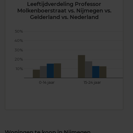
Leeftijdverdeling Professor
Molkenboerstraat vs. Nijmegen vs.
Gelderland vs. Nederland
50%
40%
30%
20%
10%
0-14 jaar
15-24 jaar
25
Woningen te koop in Nijmegen