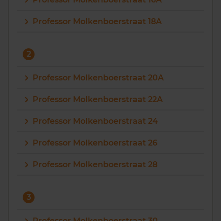
Vragen? Neem contact met ons op
Professor Molkenboerstraat 18A
088 220 4200
Maandag t/m vrijdag - 08:00 -18:00
2
Professor Molkenboerstraat 20A
Professor Molkenboerstraat 22A
Professor Molkenboerstraat 24
Professor Molkenboerstraat 26
Professor Molkenboerstraat 28
3
Professor Molkenboerstraat 30