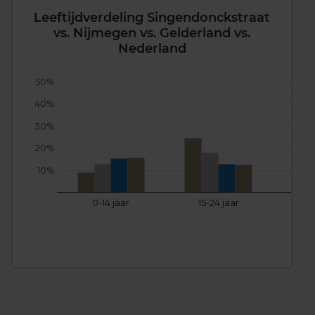
Leeftijdverdeling Singendonckstraat
vs. Nijmegen vs. Gelderland vs.
Nederland
50%
40%
30%
20%
10%
0-14 jaar
15-24 jaar
25