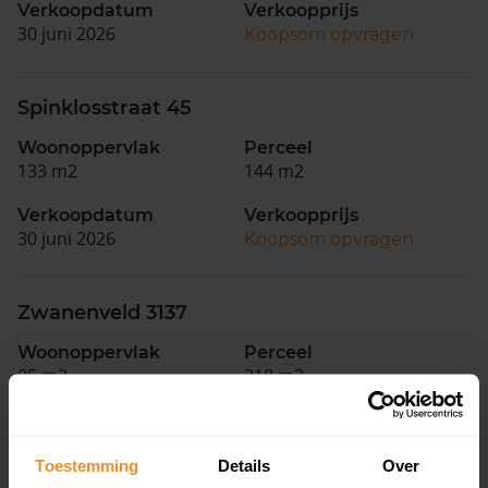
Verkoopdatum
Verkoopprijs
30 juni 2026
Koopsom opvragen
Spinklosstraat 45
Woonoppervlak
Perceel
133 m2
144 m2
Verkoopdatum
Verkoopprijs
30 juni 2026
Koopsom opvragen
Zwanenveld 3137
Woonoppervlak
Perceel
95 m2
218 m2
Verkoopdatum
Verkoopprijs
30 juni 2026
Koopsom opvragen
Toestemming
Details
Over