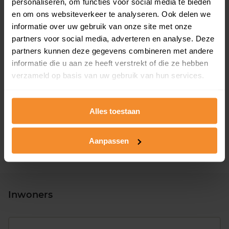
personaliseren, om functies voor social media te bieden
en om ons websiteverkeer te analyseren. Ook delen we
informatie over uw gebruik van onze site met onze
partners voor social media, adverteren en analyse. Deze
partners kunnen deze gegevens combineren met andere
informatie die u aan ze heeft verstrekt of die ze hebben
verzameld op basis van uw gebruik van hun services.
T/m 1945
0%
1946 - 1980
0%
Alles toestaan
1981 - 2007
100%
2008 of later
0%
Aanpassen
Inwoners