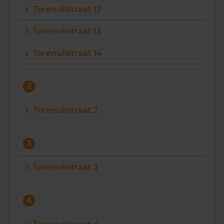
Torenuilstraat 12
Vragen? Neem contact met ons op
Torenuilstraat 13
088 220 4200
Torenuilstraat 14
Maandag t/m vrijdag - 08:00 -18:00
2
Torenuilstraat 2
3
Torenuilstraat 3
4