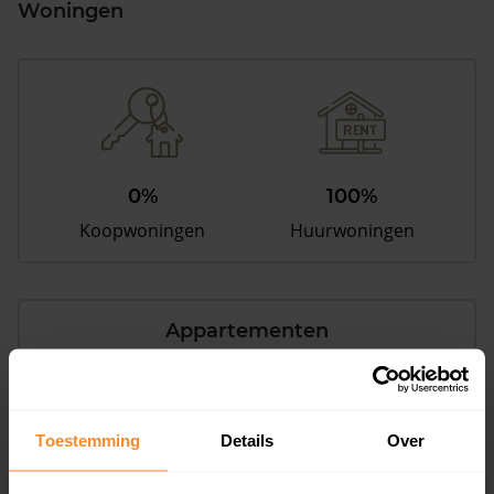
Woningen
0%
100%
Koopwoningen
Huurwoningen
Appartementen
aandeel van totale woningen
Toestemming
Details
Over
0%