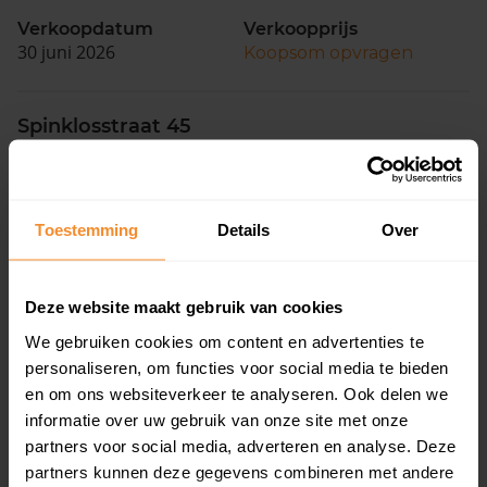
Verkoopdatum
Verkoopprijs
30 juni 2026
Koopsom opvragen
Spinklosstraat 45
Woonoppervlak
Perceel
133 m2
144 m2
Toestemming
Details
Over
Verkoopdatum
Verkoopprijs
30 juni 2026
Koopsom opvragen
Deze website maakt gebruik van cookies
Van Heemskerckstraat 45
We gebruiken cookies om content en advertenties te
personaliseren, om functies voor social media te bieden
Woonoppervlak
Perceel
105 m2
78 m2
en om ons websiteverkeer te analyseren. Ook delen we
informatie over uw gebruik van onze site met onze
Verkoopdatum
Verkoopprijs
partners voor social media, adverteren en analyse. Deze
05 maart 2026
Koopsom opvragen
partners kunnen deze gegevens combineren met andere