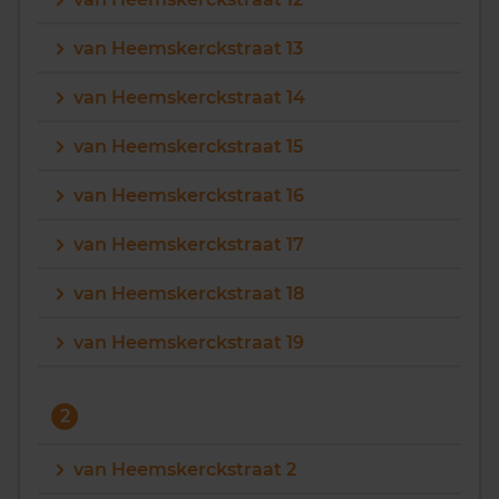
Vragen? Neem contact met ons op
van Heemskerckstraat 13
088 220 4200
van Heemskerckstraat 14
Maandag t/m vrijdag - 08:00 -18:00
van Heemskerckstraat 15
van Heemskerckstraat 16
van Heemskerckstraat 17
van Heemskerckstraat 18
van Heemskerckstraat 19
2
van Heemskerckstraat 2