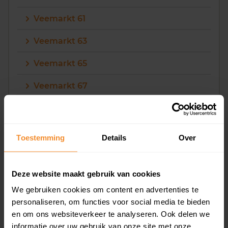
Veemarkt 61
Veemarkt 63
Veemarkt 65
Veemarkt 67
Veemarkt 69
Toestemming
Details
Over
7
Veemarkt 7
Deze website maakt gebruik van cookies
Veemarkt 71
We gebruiken cookies om content en advertenties te
personaliseren, om functies voor social media te bieden
Veemarkt 73
en om ons websiteverkeer te analyseren. Ook delen we
informatie over uw gebruik van onze site met onze