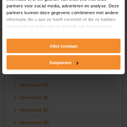
Veemarkt 75
partners voor social media, adverteren en analyse. Deze
partners kunnen deze gegevens combineren met andere
Veemarkt 77
informatie die u aan ze heeft verstrekt of die ze hebben
verzameld op basis van uw gebruik van hun services.
Veemarkt 79
Alles toestaan
8
Veemarkt 8
Aanpassen
Veemarkt 81
Veemarkt 83
Veemarkt 85
Veemarkt 87
Veemarkt 89