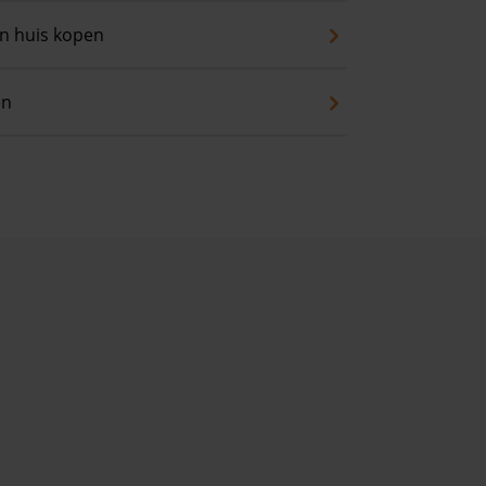
an huis kopen
en