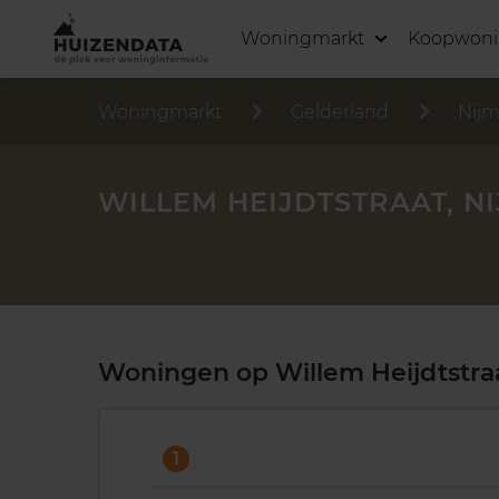
Woningmarkt
Koopwon
Woningmarkt
Gelderland
Nij
WILLEM HEIJDTSTRAAT, N
Woningen op Willem Heijdtstra
1