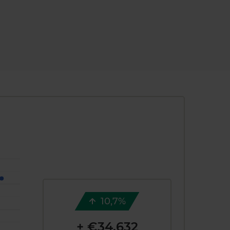
10,7%
+ €34.632