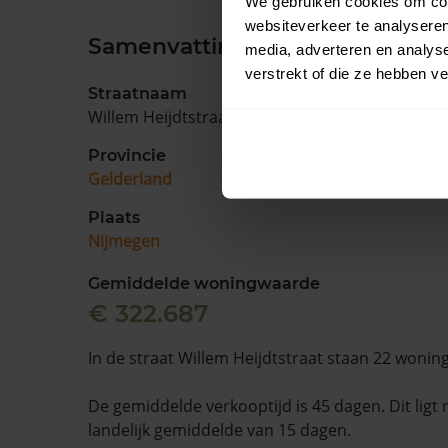
We gebruiken cookies om cont
websiteverkeer te analyseren
Samenvatting
media, adverteren en analys
verstrekt of die ze hebben v
Straatnaam
Willem Heijdtstraat
Provincie
Gelderland
Plaats
Nijmegen
Gemiddelde woningwaarde
€ 322.687
In de straat Willem Heijdtstraat staan 22 wonin
De gemiddelde verkooptijd is 45 dagen. Dit ligt
landelijk gemiddelde van 15 dagen.