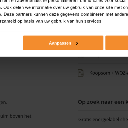
ent en advertenties te personaliseren, om functies voor social
. Ook delen we informatie over uw gebruik van onze site met on
e. Deze partners kunnen deze gegevens combineren met andere i
Kadastrale gegeve
erzameld op basis van uw gebruik van hun services.
Woningwaarde ra
Aanpassen
Koopsommenover
Koopsom + WOZ-
Op zoek naar een
gen.
 ruim boven het
Gratis energielabel ch