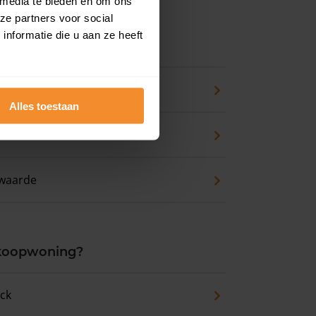
 media te bieden en om ons
ze partners voor social
nformatie die u aan ze heeft
ns
pport
Alles toestaan
zicht
waarde
 koopwoning?
eck