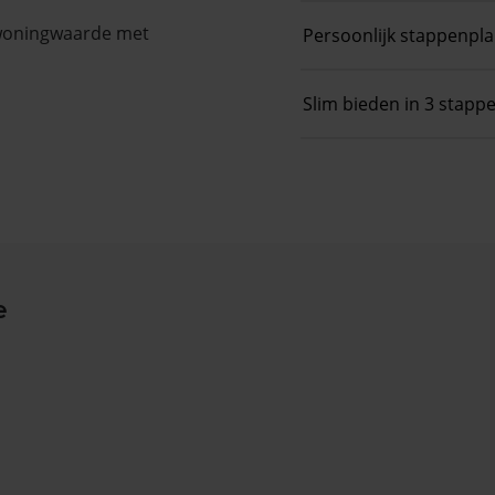
 woningwaarde met
Persoonlijk stappenpl
Slim bieden in 3 stapp
e