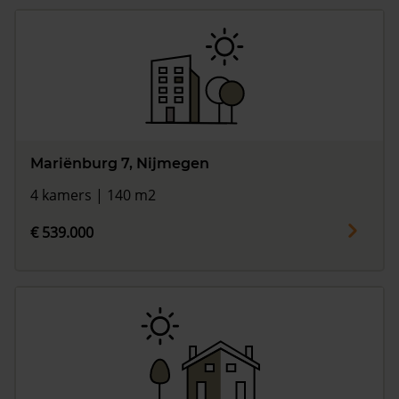
Mariënburg 7, Nijmegen
4 kamers | 140 m2
€ 539.000