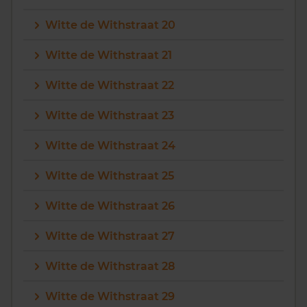
Witte de Withstraat 20
Witte de Withstraat 21
Witte de Withstraat 22
Witte de Withstraat 23
Witte de Withstraat 24
Witte de Withstraat 25
Witte de Withstraat 26
Witte de Withstraat 27
Witte de Withstraat 28
Witte de Withstraat 29