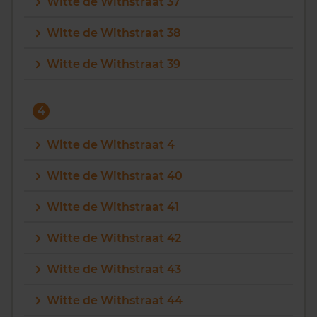
Witte de Withstraat 37
Witte de Withstraat 38
Witte de Withstraat 39
4
Witte de Withstraat 4
Witte de Withstraat 40
Witte de Withstraat 41
Witte de Withstraat 42
Witte de Withstraat 43
Witte de Withstraat 44