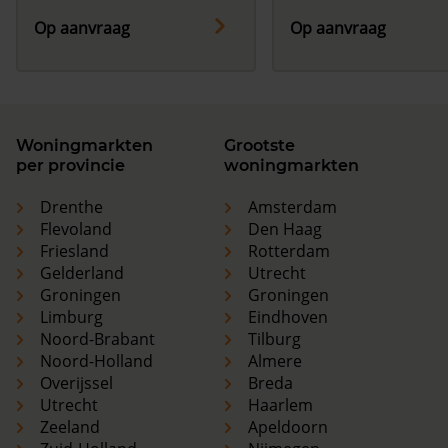
Op aanvraag
Op aanvraag
Woningmarkten
Grootste
per provincie
woningmarkten
Drenthe
Amsterdam
Flevoland
Den Haag
Friesland
Rotterdam
Gelderland
Utrecht
Groningen
Groningen
Limburg
Eindhoven
Noord-Brabant
Tilburg
Noord-Holland
Almere
Overijssel
Breda
Utrecht
Haarlem
Zeeland
Apeldoorn