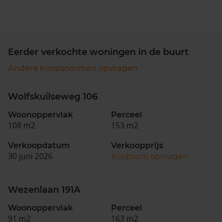
Eerder verkochte woningen in de buurt
Andere koopsommen opvragen
Wolfskuilseweg 106
Woonoppervlak
Perceel
108 m2
153 m2
Verkoopdatum
Verkoopprijs
30 juni 2026
Koopsom opvragen
Wezenlaan 191A
Woonoppervlak
Perceel
91 m2
163 m2