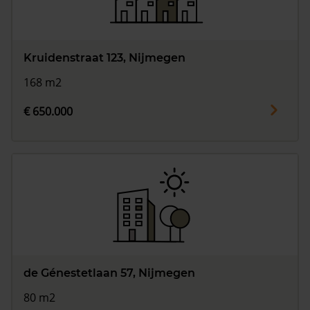
Kruidenstraat 123, Nijmegen
168 m2
€ 650.000
de Génestetlaan 57, Nijmegen
80 m2