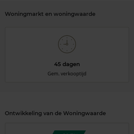
Woningmarkt en woningwaarde
45 dagen
Gem. verkooptijd
Ontwikkeling van de Woningwaarde