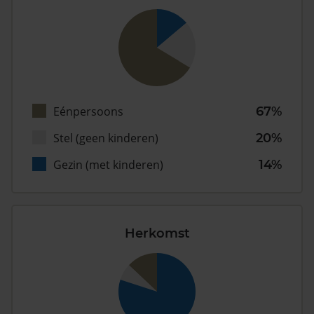
Eénpersoons
67%
Stel (geen kinderen)
20%
Gezin (met kinderen)
14%
Herkomst