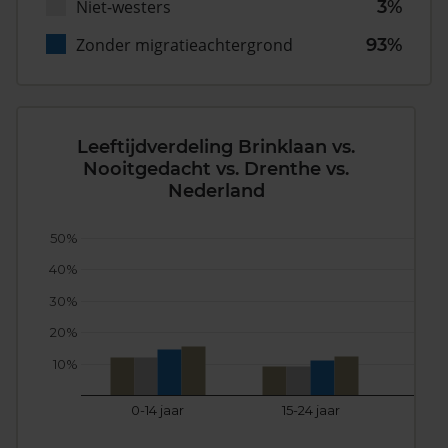
Niet-westers
3%
Zonder migratieachtergrond
93%
Leeftijdverdeling Brinklaan vs.
Nooitgedacht vs. Drenthe vs.
Nederland
50%
40%
30%
20%
10%
0-14 jaar
15-24 jaar
25