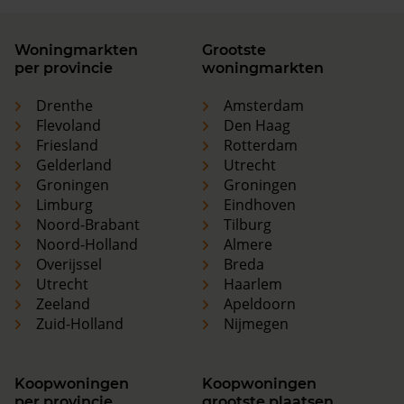
Woningmarkten
Grootste
per provincie
woningmarkten
Drenthe
Amsterdam
Flevoland
Den Haag
Friesland
Rotterdam
Gelderland
Utrecht
Groningen
Groningen
Limburg
Eindhoven
Noord-Brabant
Tilburg
Noord-Holland
Almere
Overijssel
Breda
Utrecht
Haarlem
Zeeland
Apeldoorn
Zuid-Holland
Nijmegen
Koopwoningen
Koopwoningen
per provincie
grootste plaatsen