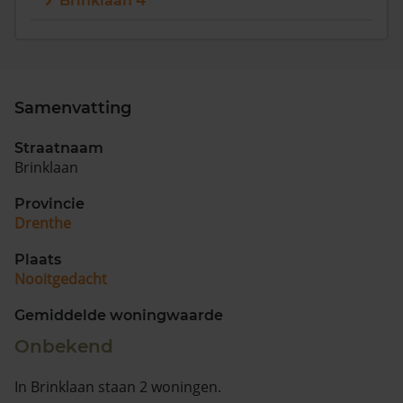
Brinklaan 4
Vragen? Neem contact met ons op
088 220 4200
Maandag t/m vrijdag - 08:00 -18:00
Samenvatting
Straatnaam
Brinklaan
Provincie
Drenthe
Plaats
Nooitgedacht
Gemiddelde woningwaarde
Onbekend
In Brinklaan staan 2 woningen.