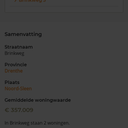
Brinkweg 3
Vragen? Neem contact met ons op
088 220 4200
Maandag t/m vrijdag - 08:00 -18:00
Samenvatting
Straatnaam
Brinkweg
Provincie
Drenthe
Plaats
Noord-Sleen
Gemiddelde woningwaarde
€ 357.009
In Brinkweg staan 2 woningen.