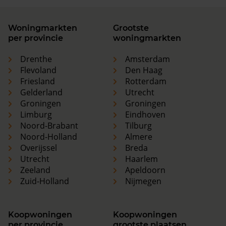
Woningmarkten
Grootste
per provincie
woningmarkten
Drenthe
Amsterdam
Flevoland
Den Haag
Friesland
Rotterdam
Gelderland
Utrecht
Groningen
Groningen
Limburg
Eindhoven
Noord-Brabant
Tilburg
Noord-Holland
Almere
Overijssel
Breda
Utrecht
Haarlem
Zeeland
Apeldoorn
Zuid-Holland
Nijmegen
Koopwoningen
Koopwoningen
per provincie
grootste plaatsen