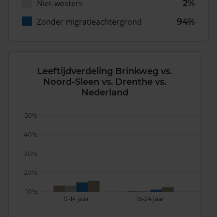
Niet-westers
2%
Zonder migratieachtergrond
94%
Leeftijdverdeling Brinkweg vs.
Noord-Sleen vs. Drenthe vs.
Nederland
50%
40%
30%
20%
10%
0-14 jaar
15-24 jaar
25