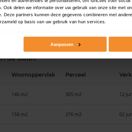
ent en advertenties te personaliseren, om functies voor social
. Ook delen we informatie over uw gebruik van onze site met on
e. Deze partners kunnen deze gegevens combineren met andere i
erzameld op basis van uw gebruik van hun services.
Aanpassen
in de buurt
Woonoppervlak
Perceel
Ver
146 m2
305 m2
12 ju
158 m2
276 m2
02 ju