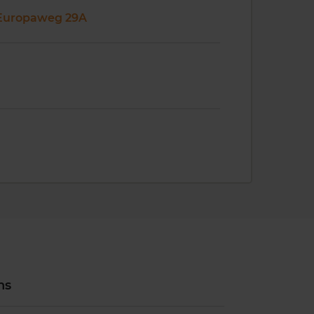
Europaweg 29A
ns