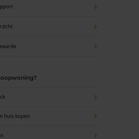
pport
zicht
waarde
 koopwoning?
eck
an huis kopen
en