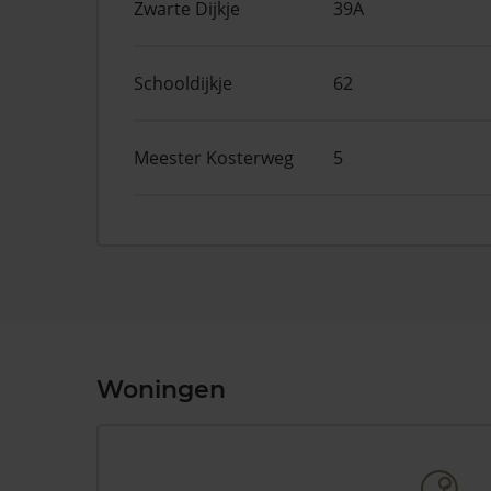
Zwarte Dijkje
39A
Schooldijkje
62
Meester Kosterweg
5
Woningen