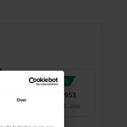
9,3%
+ €43.953
Over
Verschil 2025 - 2026
026