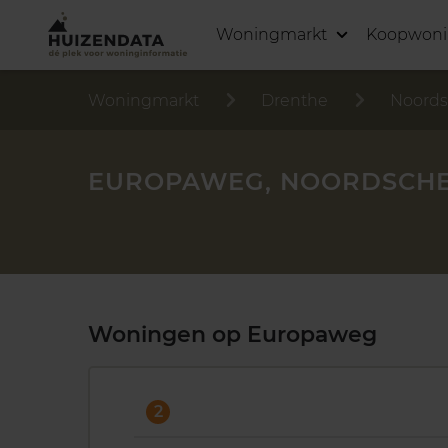
Woningmarkt
Koopwon
Woningmarkt
Drenthe
Noords
EUROPAWEG, NOORDSCH
Woningen op Europaweg
2