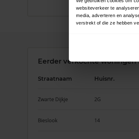
We gebruiken cookies om cont
websiteverkeer te analyseren
media, adverteren en analys
verstrekt of die ze hebben v
Eerder verkochte woningen 
Straatnaam
Huisnr.
Zwarte Dijkje
2G
Bieslook
14