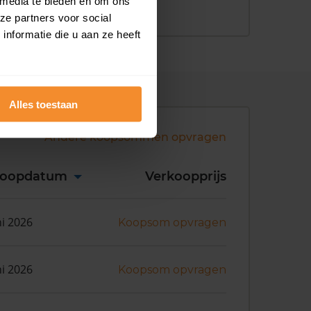
 media te bieden en om ons
ze partners voor social
nformatie die u aan ze heeft
Alles toestaan
Andere koopsommen opvragen
koopdatum
Verkoopprijs
ni 2026
Koopsom opvragen
ni 2026
Koopsom opvragen