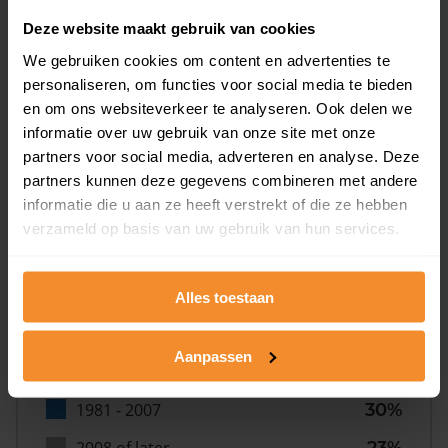
28%
Deze website maakt gebruik van cookies
We gebruiken cookies om content en advertenties te
personaliseren, om functies voor social media te bieden
en om ons websiteverkeer te analyseren. Ook delen we
informatie over uw gebruik van onze site met onze
partners voor social media, adverteren en analyse. Deze
Bouwjaar
partners kunnen deze gegevens combineren met andere
informatie die u aan ze heeft verstrekt of die ze hebben
verzameld op basis van uw gebruik van hun services.
Alles toestaan
T/m 1945
10%
Aanpassen
1946 - 1980
37%
1981 - 2007
30%