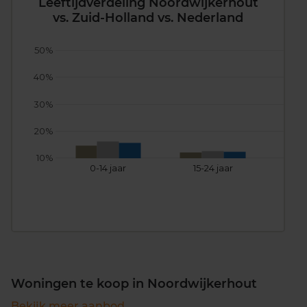
Leeftijdverdeling Noordwijkerhout
vs. Zuid-Holland vs. Nederland
50%
40%
30%
20%
10%
0-14 jaar
15-24 jaar
25
Woningen te koop in Noordwijkerhout
Bekijk meer aanbod