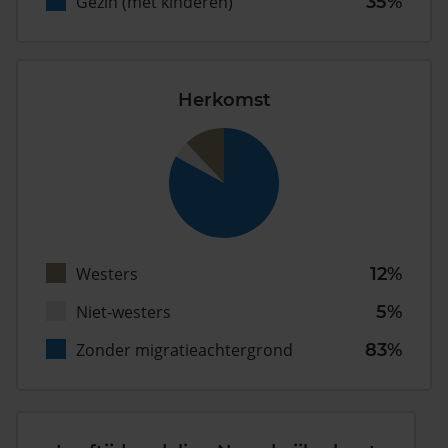
Gezin (met kinderen)
35%
Herkomst
Westers
12%
Niet-westers
5%
Zonder migratieachtergrond
83%