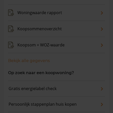
verkocht. De gemiddelde huizenprijs is €612.346. De
gemiddelde vraagprijs is €588.466. In de afgelopen 12
Woningwaarde rapport
maanden is de gemiddelde woningwaarde met -0,7%
gedaald.
Koopsommenoverzicht
Koopsom + WOZ-waarde
Bekijk alle gegevens
Op zoek naar een koopwoning?
Gratis energielabel check
Persoonlijk stappenplan huis kopen