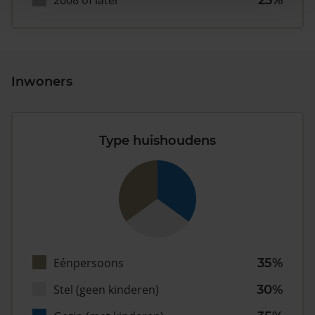
2008 of later
23%
Inwoners
Type huishoudens
Eénpersoons
35%
Stel (geen kinderen)
30%