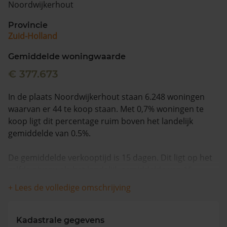
Noordwijkerhout
Vragen? Neem contact met ons op
Provincie
Zuid-Holland
088 220 4200
Maandag t/m vrijdag - 08:00 -18:00
Gemiddelde woningwaarde
€ 377.673
In de plaats Noordwijkerhout staan 6.248 woningen
waarvan er 44 te koop staan. Met 0,7% woningen te
koop ligt dit percentage ruim boven het landelijk
gemiddelde van 0.5%.
De gemiddelde verkooptijd is 15 dagen. Dit ligt op het
zelfde niveau als het landelijk gemiddelde van 15
dagen.
+ Lees de volledige omschrijving
Wanneer we naar de laatste 12 maanden kijken
worden appartementen gemiddeld voor €402.200
Kadastrale gegevens