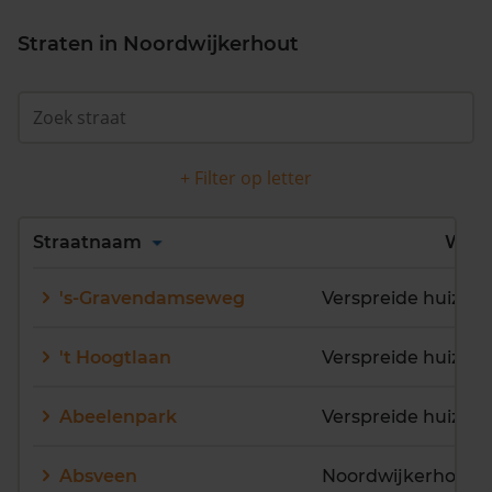
Straten in Noordwijkerhout
+ Filter op letter
Alles
A
B
C
D
Straatnaam
Wijk
E
F
G
H
I
J
's-Gravendamseweg
K
L
M
N
O
P
Q
R
S
T
U
V
't Hoogtlaan
W
X
Y
Z
Abeelenpark
Absveen
Noordwijkerhout