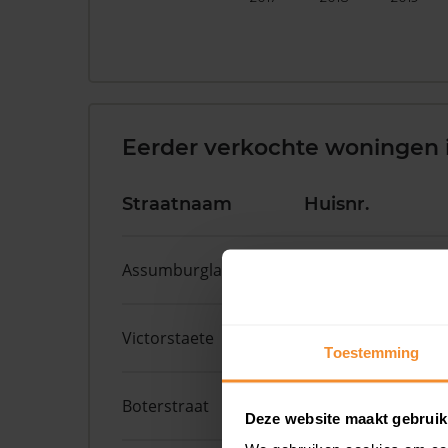
Eerder verkochte woningen
Straatnaam
Huisnr.
Assumburglaan
9
Victorstaete
14
Toestemming
Boterstraat
6
Deze website maakt gebruik