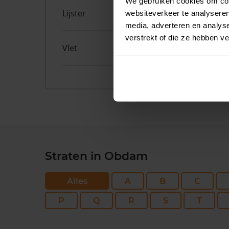
We gebruiken cookies om cont
Lijster
5
websiteverkeer te analyseren
media, adverteren en analys
verstrekt of die ze hebben v
Vlet
6
Straten in Obdam
Alles
A
B
C
P
Q
R
S
T