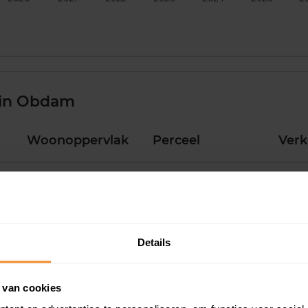
 in Obdam
Woonoppervlak
Perceel
Ver
102 m2
560 m2
30 ju
90 m2
901 m2
26 ju
Details
93 m2
202 m2
19 ju
 van cookies