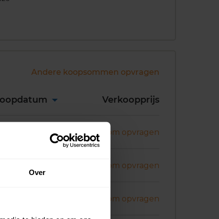
Andere koopsommen opvragen
koopdatum
Verkoopprijs
ni 2026
Koopsom opvragen
ni 2026
Koopsom opvragen
Over
ni 2026
Koopsom opvragen