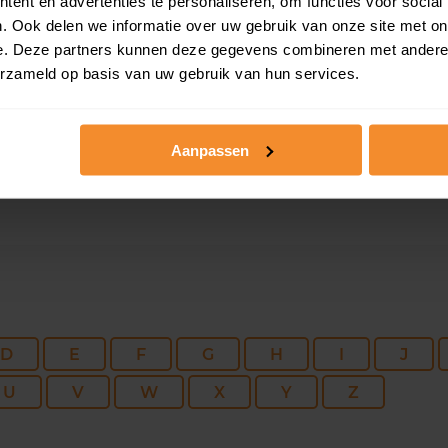
ent en advertenties te personaliseren, om functies voor social
158 m2
425 m2
17 ju
. Ook delen we informatie over uw gebruik van onze site met on
e. Deze partners kunnen deze gegevens combineren met andere i
erzameld op basis van uw gebruik van hun services.
113 m2
155 m2
08 ju
Aanpassen
D
E
F
G
H
I
J
U
V
W
X
Y
Z