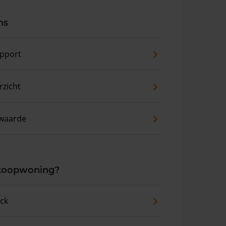
ns
pport
zicht
waarde
 koopwoning?
eck