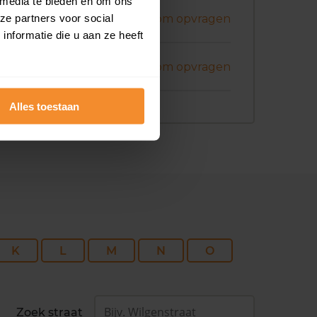
 media te bieden en om ons
ni 2026
ze partners voor social
Koopsom opvragen
nformatie die u aan ze heeft
ni 2026
Koopsom opvragen
Alles toestaan
K
L
M
N
O
Zoek straat