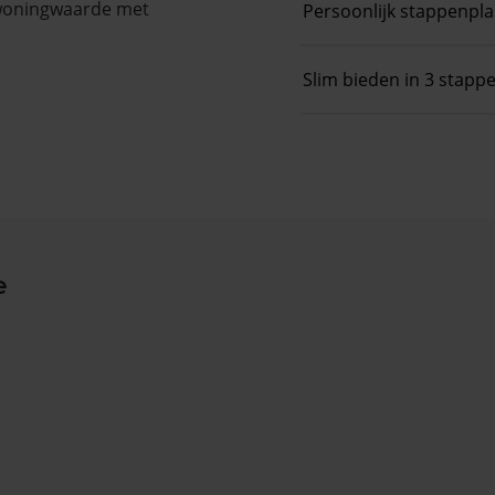
 woningwaarde met
Persoonlijk stappenpl
Slim bieden in 3 stapp
e