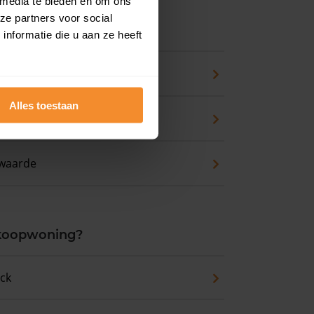
 media te bieden en om ons
ze partners voor social
ns
nformatie die u aan ze heeft
pport
Alles toestaan
zicht
waarde
 koopwoning?
eck