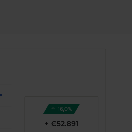
16,0%
+ €52.891