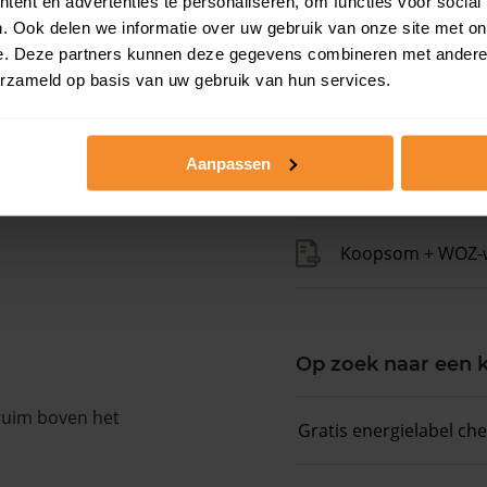
ent en advertenties te personaliseren, om functies voor social
. Ook delen we informatie over uw gebruik van onze site met on
Kadastrale gegeve
e. Deze partners kunnen deze gegevens combineren met andere i
erzameld op basis van uw gebruik van hun services.
Woningwaarde ra
Aanpassen
Koopsommenover
Koopsom + WOZ-
Op zoek naar een
 ruim boven het
Gratis energielabel ch