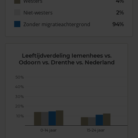
Westers
4%
Niet-westers
2%
Zonder migratieachtergrond
94%
Leeftijdverdeling Iemenhees vs.
Odoorn vs. Drenthe vs. Nederland
50%
40%
30%
20%
10%
0-14 jaar
15-24 jaar
25