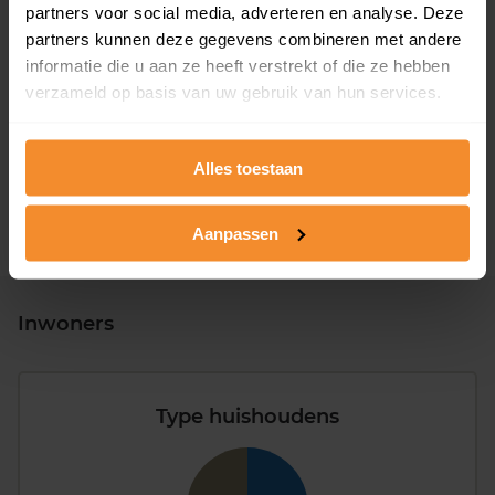
partners voor social media, adverteren en analyse. Deze
partners kunnen deze gegevens combineren met andere
informatie die u aan ze heeft verstrekt of die ze hebben
T/m 1945
0%
verzameld op basis van uw gebruik van hun services.
1946 - 1980
8%
1981 - 2007
92%
Alles toestaan
2008 of later
0%
Aanpassen
Inwoners
Type huishoudens