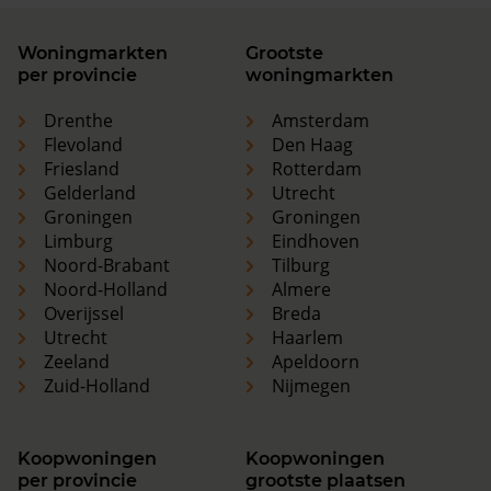
Woningmarkten
Grootste
per provincie
woningmarkten
Drenthe
Amsterdam
Flevoland
Den Haag
Friesland
Rotterdam
Gelderland
Utrecht
Groningen
Groningen
Limburg
Eindhoven
Noord-Brabant
Tilburg
Noord-Holland
Almere
Overijssel
Breda
Utrecht
Haarlem
Zeeland
Apeldoorn
Zuid-Holland
Nijmegen
Koopwoningen
Koopwoningen
per provincie
grootste plaatsen