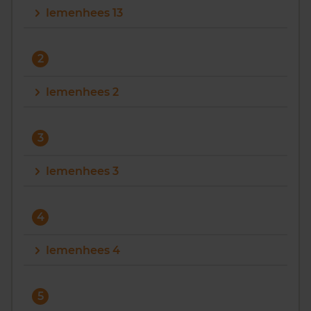
Iemenhees 13
Vragen? Neem contact met ons op
088 220 4200
2
Maandag t/m vrijdag - 08:00 -18:00
Iemenhees 2
3
Iemenhees 3
4
Iemenhees 4
5