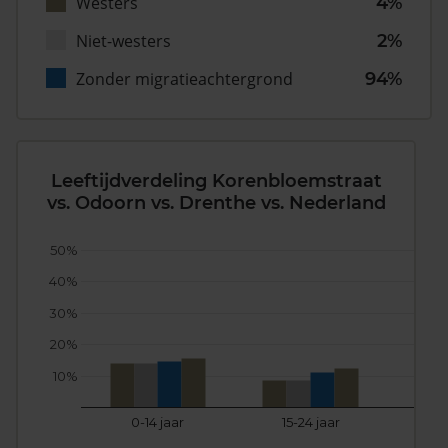
Westers
4%
Niet-westers
2%
Zonder migratieachtergrond
94%
Leeftijdverdeling Korenbloemstraat
vs. Odoorn vs. Drenthe vs. Nederland
50%
40%
30%
20%
10%
0-14 jaar
15-24 jaar
25