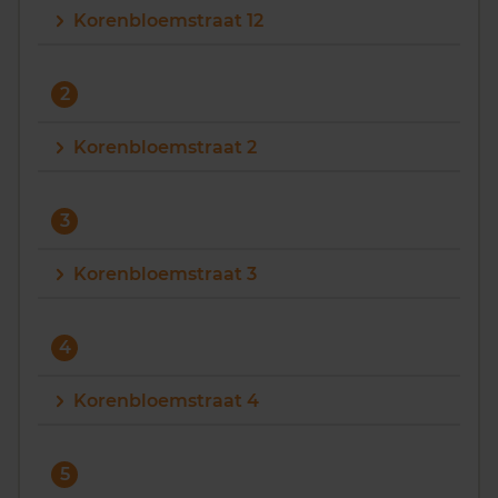
Korenbloemstraat 12
Vragen? Neem contact met ons op
088 220 4200
2
Maandag t/m vrijdag - 08:00 -18:00
Korenbloemstraat 2
3
Korenbloemstraat 3
4
Korenbloemstraat 4
5