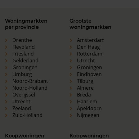
Woningmarkten
Grootste
per provincie
woningmarkten
Drenthe
Amsterdam
Flevoland
Den Haag
Friesland
Rotterdam
Gelderland
Utrecht
Groningen
Groningen
Limburg
Eindhoven
Noord-Brabant
Tilburg
Noord-Holland
Almere
Overijssel
Breda
Utrecht
Haarlem
Zeeland
Apeldoorn
Zuid-Holland
Nijmegen
Koopwoningen
Koopwoningen