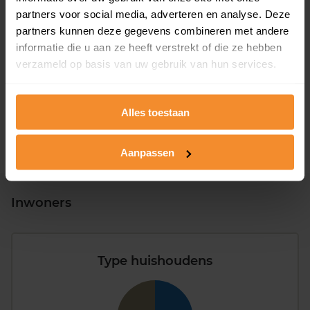
partners voor social media, adverteren en analyse. Deze
partners kunnen deze gegevens combineren met andere
T/m 1945
0%
informatie die u aan ze heeft verstrekt of die ze hebben
verzameld op basis van uw gebruik van hun services.
1946 - 1980
100%
1981 - 2007
0%
Alles toestaan
2008 of later
0%
Aanpassen
Inwoners
Type huishoudens