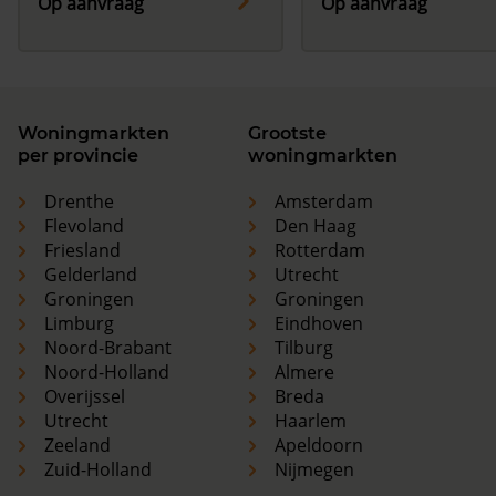
Op aanvraag
Op aanvraag
Woningmarkten
Grootste
per provincie
woningmarkten
Drenthe
Amsterdam
Flevoland
Den Haag
Friesland
Rotterdam
Gelderland
Utrecht
Groningen
Groningen
Limburg
Eindhoven
Noord-Brabant
Tilburg
Noord-Holland
Almere
Overijssel
Breda
Utrecht
Haarlem
Zeeland
Apeldoorn
Zuid-Holland
Nijmegen