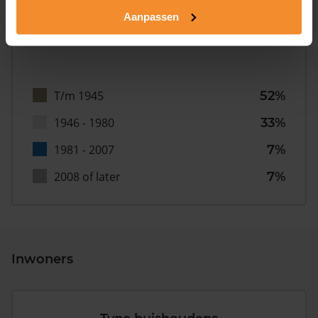
Aanpassen
T/m 1945
52%
1946 - 1980
33%
1981 - 2007
7%
2008 of later
7%
Inwoners