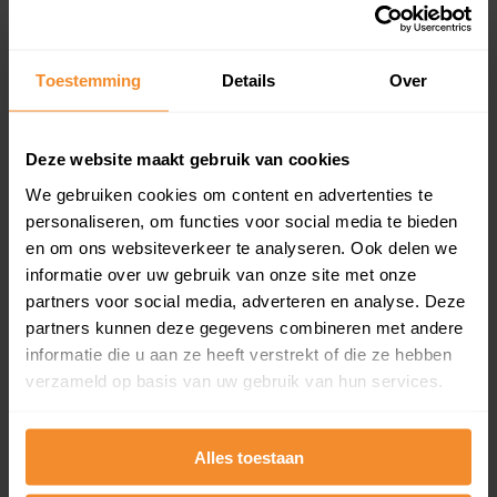
11%
89%
Koopwoningen
Huurwoningen
Toestemming
Details
Over
Appartementen
Deze website maakt gebruik van cookies
aandeel van totale woningen
We gebruiken cookies om content en advertenties te
personaliseren, om functies voor social media te bieden
en om ons websiteverkeer te analyseren. Ook delen we
informatie over uw gebruik van onze site met onze
0%
partners voor social media, adverteren en analyse. Deze
partners kunnen deze gegevens combineren met andere
informatie die u aan ze heeft verstrekt of die ze hebben
verzameld op basis van uw gebruik van hun services.
Bouwjaar
Alles toestaan