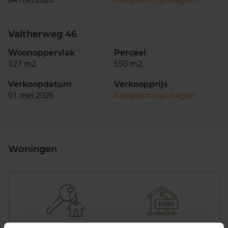
Valtherweg 46
Woonoppervlak
Perceel
127 m2
550 m2
Verkoopdatum
Verkoopprijs
01 mei 2026
Koopsom opvragen
Woningen