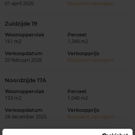
01 april 2026
Koopsom opvragen
Zuidzijde 19
Woonoppervlak
Perceel
161 m2
1.340 m2
Verkoopdatum
Verkoopprijs
20 februari 2026
Koopsom opvragen
Noordzijde 17A
Woonoppervlak
Perceel
153 m2
1.040 m2
Verkoopdatum
Verkoopprijs
24 december 2025
Koopsom opvragen