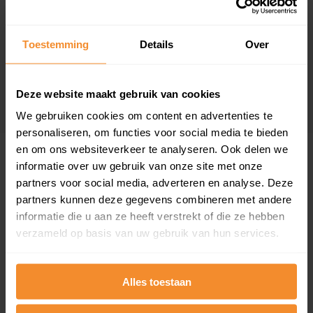
Zuidzijde 41
Woonoppervlak
Perceel
111 m2
Toestemming
Details
950 m2
Over
Verkoopdatum
Verkoopprijs
02 september 2025
Koopsom opvragen
Deze website maakt gebruik van cookies
We gebruiken cookies om content en advertenties te
personaliseren, om functies voor social media te bieden
en om ons websiteverkeer te analyseren. Ook delen we
Woningen
informatie over uw gebruik van onze site met onze
partners voor social media, adverteren en analyse. Deze
partners kunnen deze gegevens combineren met andere
informatie die u aan ze heeft verstrekt of die ze hebben
verzameld op basis van uw gebruik van hun services.
41%
59%
Alles toestaan
Koopwoningen
Huurwoningen