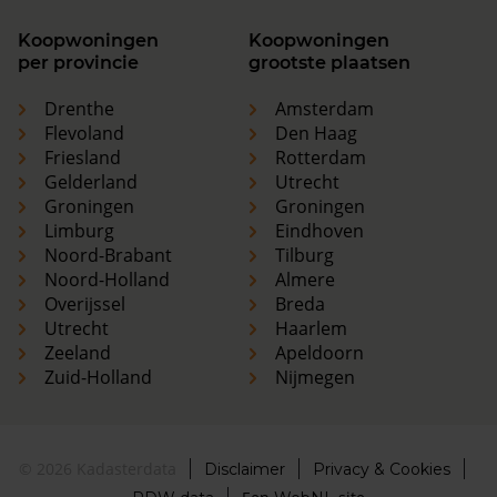
Koopwoningen
Koopwoningen
per provincie
grootste plaatsen
Drenthe
Amsterdam
Flevoland
Den Haag
Friesland
Rotterdam
Gelderland
Utrecht
Groningen
Groningen
Limburg
Eindhoven
Noord-Brabant
Tilburg
Noord-Holland
Almere
Overijssel
Breda
Utrecht
Haarlem
Zeeland
Apeldoorn
Zuid-Holland
Nijmegen
© 2026 Kadasterdata
Disclaimer
Privacy & Cookies