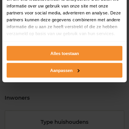
informatie over uw gebruik van onze site met onze
partners voor social media, adverteren en analyse. Deze
partners kunnen deze gegevens combineren met andere
informatie die u aan ze heeft verstrekt of die ze hebben
T/m 1945
30%
verzameld op basis van uw gebruik van hun services.
1946 - 1980
30%
1981 - 2007
33%
Alles toestaan
2008 of later
7%
Aanpassen
Inwoners
Type huishoudens