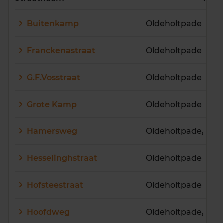
E
F
G
H
I
J
Buitenkamp
Oldeholtpade
K
L
M
N
O
P
Q
R
S
T
U
V
Franckenastraat
Oldeholtpade
W
X
Y
Z
G.F.Vosstraat
Oldeholtpade
Grote Kamp
Oldeholtpade
Hamersweg
Hesselinghstraat
Oldeholtpade
Hofsteestraat
Oldeholtpade
Hoofdweg