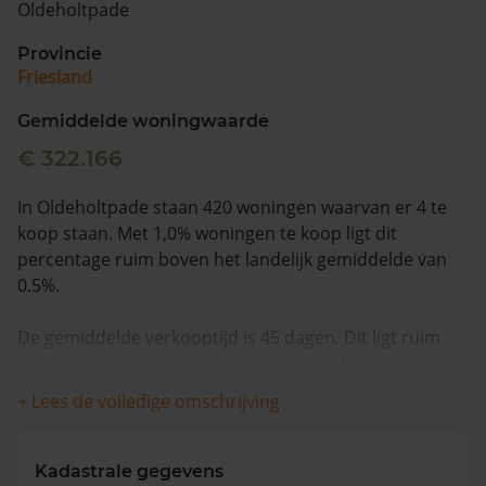
Oldeholtpade
Vragen? Neem contact met ons op
Provincie
Friesland
088 220 4200
Maandag t/m vrijdag - 08:00 -18:00
Gemiddelde woningwaarde
€ 322.166
In Oldeholtpade staan 420 woningen waarvan er 4 te
koop staan. Met 1,0% woningen te koop ligt dit
percentage ruim boven het landelijk gemiddelde van
0.5%.
De gemiddelde verkooptijd is 45 dagen. Dit ligt ruim
boven het landelijk gemiddelde van 15 dagen.
+ Lees de volledige omschrijving
De gemiddelde huizenprijs is €416.250. De gemiddelde
vraagprijs is €416.250. In de afgelopen 12 maanden is
de gemiddelde woningwaarde met 5,3% gestegen.
Kadastrale gegevens