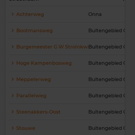
E
F
G
H
I
J
Achterweg
Onna
K
L
M
N
O
P
Q
R
S
T
U
V
Bootmansweg
Buitengebied Onn
W
X
Y
Z
Burgemeester G W Stroinkweg
Buitengebied Onn
Hoge Kampenbosweg
Buitengebied Onn
Meppelerweg
Buitengebied Onn
Parallelweg
Buitengebied Onn
Steenakkers-Oost
Buitengebied Onn
Stouwe
Buitengebied Onn