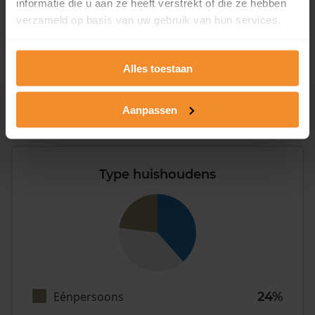
informatie die u aan ze heeft verstrekt of die ze hebben
1981 - 2007
15%
verzameld op basis van uw gebruik van hun services.
2008 of later
6%
Alles toestaan
Aanpassen
Inwoners
Type huishoudens
Eénpersoons
24%