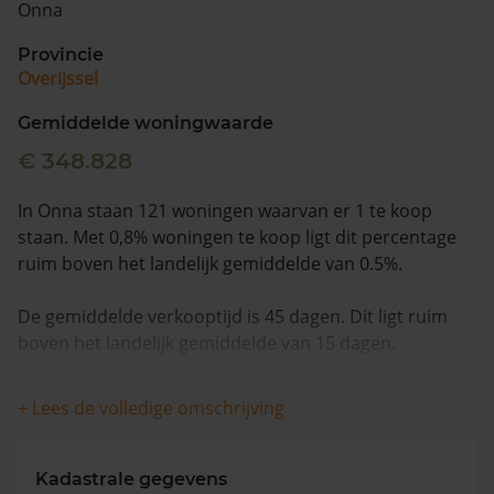
Onna
Vragen? Neem contact met ons op
Provincie
Overijssel
088 220 4200
Maandag t/m vrijdag - 08:00 -18:00
Gemiddelde woningwaarde
€ 348.828
In Onna staan 121 woningen waarvan er 1 te koop
staan. Met 0,8% woningen te koop ligt dit percentage
ruim boven het landelijk gemiddelde van 0.5%.
De gemiddelde verkooptijd is 45 dagen. Dit ligt ruim
boven het landelijk gemiddelde van 15 dagen.
De gemiddelde huizenprijs is €399.000. De gemiddelde
+ Lees de volledige omschrijving
vraagprijs is €399.000. In de afgelopen 12 maanden is
de gemiddelde woningwaarde met 14,2% gestegen.
Kadastrale gegevens