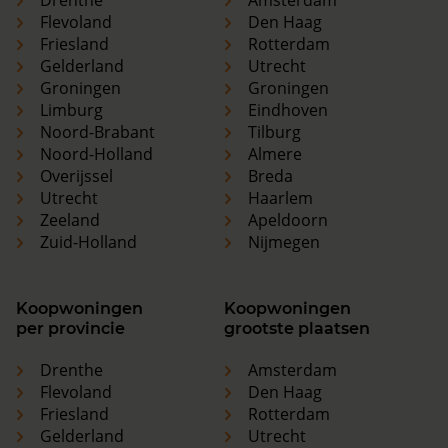
Drenthe
Amsterdam
Flevoland
Den Haag
Friesland
Rotterdam
Gelderland
Utrecht
Groningen
Groningen
Limburg
Eindhoven
Noord-Brabant
Tilburg
Noord-Holland
Almere
Overijssel
Breda
Utrecht
Haarlem
Zeeland
Apeldoorn
Zuid-Holland
Nijmegen
Koopwoningen
Koopwoningen
per provincie
grootste plaatsen
Drenthe
Amsterdam
Flevoland
Den Haag
Friesland
Rotterdam
Gelderland
Utrecht