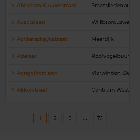
Abraham Kuyperstraat
Staatsliedenbuurt
Acacialaan
Willibrordusweg-W
Achterschaykstraat
Meerdijk
Adelaar
Roofvogelbuurt
Aengelbertlaan
Akkerstraat
Centrum West
1
2
3
...
73