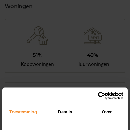
Woningen
51%
49%
Koopwoningen
Huurwoningen
Appartementen
aandeel van totale woningen
Toestemming
Details
Over
28%