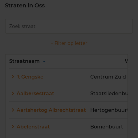
Straten in Oss
+ Filter op letter
Alles
A
B
C
D
Straatnaam
Wijk
E
F
G
H
I
J
't Gengske
Centrum Zuid
K
L
M
N
O
P
Q
R
S
T
U
V
Aalbersestraat
Staatsliedenbuurt
W
X
Y
Z
Aartshertog Albrechtstraat
Hertogenbuurt
Abelenstraat
Bomenbuurt