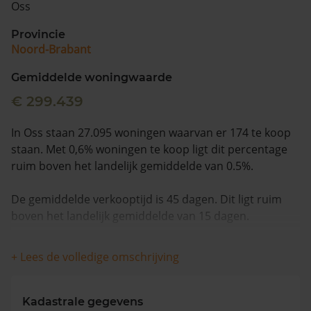
Oss
Vragen? Neem contact met ons op
Provincie
Noord-Brabant
088 220 4200
Maandag t/m vrijdag - 08:00 -18:00
Gemiddelde woningwaarde
€ 299.439
In Oss staan 27.095 woningen waarvan er 174 te koop
staan. Met 0,6% woningen te koop ligt dit percentage
ruim boven het landelijk gemiddelde van 0.5%.
De gemiddelde verkooptijd is 45 dagen. Dit ligt ruim
boven het landelijk gemiddelde van 15 dagen.
Wanneer we naar de laatste 12 maanden kijken
+ Lees de volledige omschrijving
worden appartementen gemiddeld voor €273.765
verkocht. De gemiddelde huizenprijs is €444.837. De
gemiddelde vraagprijs is €428.123. In de afgelopen 12
Kadastrale gegevens