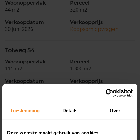
Woonoppervlak
Perceel
44 m2
320 m2
Verkoopdatum
Verkoopprijs
30 juni 2026
Koopsom opvragen
Tolweg 54
Woonoppervlak
Perceel
111 m2
1.300 m2
Verkoopdatum
Verkoopprijs
18 november 2025
Koopsom opvragen
Toestemming
Details
Over
Woningen
Deze website maakt gebruik van cookies