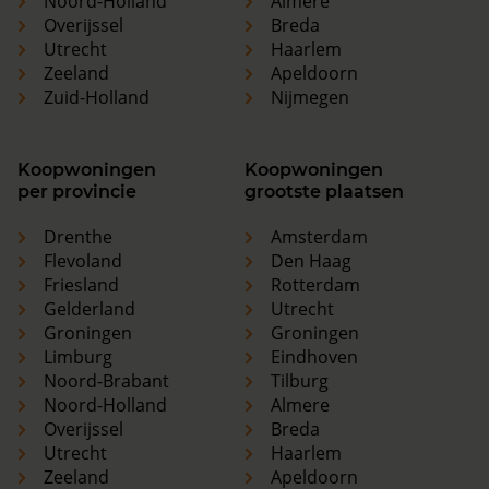
Noord-Holland
Almere
Overijssel
Breda
Utrecht
Haarlem
Zeeland
Apeldoorn
Zuid-Holland
Nijmegen
Koopwoningen
Koopwoningen
per provincie
grootste plaatsen
Drenthe
Amsterdam
Flevoland
Den Haag
Friesland
Rotterdam
Gelderland
Utrecht
Groningen
Groningen
Limburg
Eindhoven
Noord-Brabant
Tilburg
Noord-Holland
Almere
Overijssel
Breda
Utrecht
Haarlem
Zeeland
Apeldoorn