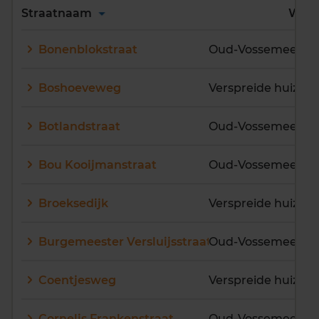
Alles
A
B
C
D
Straatnaam
Wijk
E
F
G
H
I
J
Bonenblokstraat
Oud-Vossemeer
K
L
M
N
O
P
Q
R
S
T
U
V
Boshoeveweg
W
X
Y
Z
Botlandstraat
Oud-Vossemeer
Bou Kooijmanstraat
Oud-Vossemeer
Broeksedijk
Burgemeester Versluijsstraat
Oud-Vossemeer
Coentjesweg
Cornelis Frankenstraat
Oud-Vossemeer