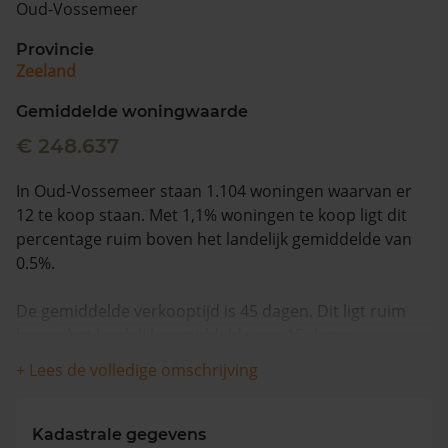
Oud-Vossemeer
Vragen? Neem contact met ons op
Provincie
Zeeland
088 220 4200
Maandag t/m vrijdag - 08:00 -18:00
Gemiddelde woningwaarde
€ 248.637
In Oud-Vossemeer staan 1.104 woningen waarvan er
12 te koop staan. Met 1,1% woningen te koop ligt dit
percentage ruim boven het landelijk gemiddelde van
0.5%.
De gemiddelde verkooptijd is 45 dagen. Dit ligt ruim
boven het landelijk gemiddelde van 15 dagen.
+ Lees de volledige omschrijving
De gemiddelde huizenprijs is €293.200. De gemiddelde
vraagprijs is €293.200. In de afgelopen 12 maanden is
de gemiddelde woningwaarde met 5,7% gestegen.
Kadastrale gegevens