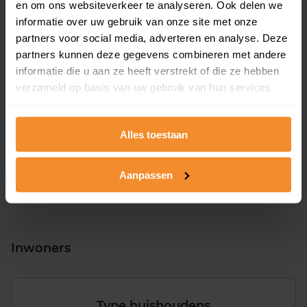
en om ons websiteverkeer te analyseren. Ook delen we
informatie over uw gebruik van onze site met onze
partners voor social media, adverteren en analyse. Deze
partners kunnen deze gegevens combineren met andere
informatie die u aan ze heeft verstrekt of die ze hebben
verzameld op basis van uw gebruik van hun services.
T/m 1945
34%
1946 - 1980
32%
Alles toestaan
1981 - 2007
26%
2008 of later
8%
Aanpassen
Inwoners
Type huishoudens