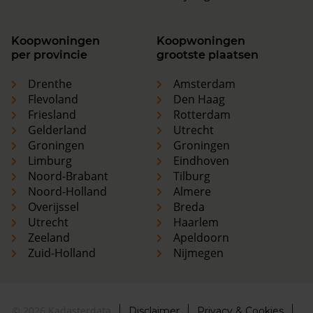
Koopwoningen
Koopwoningen
per provincie
grootste plaatsen
Drenthe
Amsterdam
Flevoland
Den Haag
Friesland
Rotterdam
Gelderland
Utrecht
Groningen
Groningen
Limburg
Eindhoven
Noord-Brabant
Tilburg
Noord-Holland
Almere
Overijssel
Breda
Utrecht
Haarlem
Zeeland
Apeldoorn
Zuid-Holland
Nijmegen
© 2026 Kadasterdata
Disclaimer
Privacy & Cookies