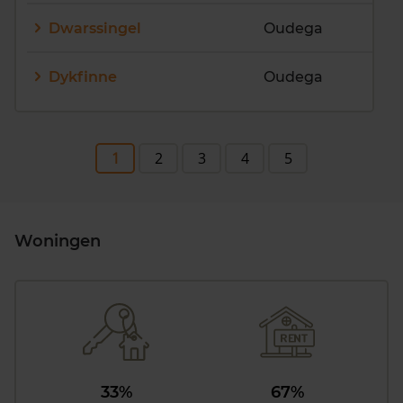
Dwarssingel
Oudega
Dykfinne
Oudega
1
2
3
4
5
Woningen
33%
67%