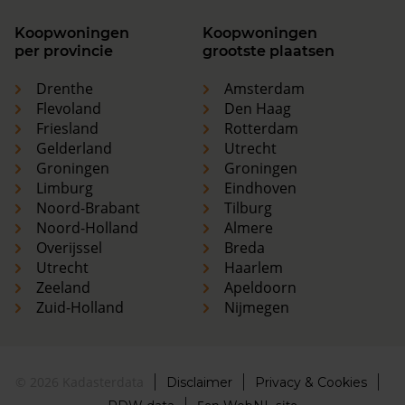
Koopwoningen
Koopwoningen
per provincie
grootste plaatsen
Drenthe
Amsterdam
Flevoland
Den Haag
Friesland
Rotterdam
Gelderland
Utrecht
Groningen
Groningen
Limburg
Eindhoven
Noord-Brabant
Tilburg
Noord-Holland
Almere
Overijssel
Breda
Utrecht
Haarlem
Zeeland
Apeldoorn
Zuid-Holland
Nijmegen
© 2026 Kadasterdata
Disclaimer
Privacy & Cookies