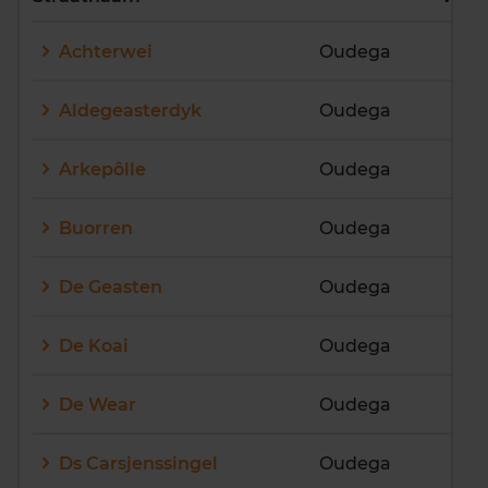
E
F
G
H
I
J
Achterwei
Oudega
K
L
M
N
O
P
Q
R
S
T
U
V
Aldegeasterdyk
Oudega
W
X
Y
Z
Arkepôlle
Oudega
Buorren
Oudega
De Geasten
Oudega
De Koai
Oudega
De Wear
Oudega
Ds Carsjenssingel
Oudega