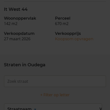
It West 44
Woonoppervlak
Perceel
142 m2
670 m2
Verkoopdatum
Verkoopprijs
27 maart 2026
Koopsom opvragen
Straten in Oudega
+ Filter op letter
Alles
A
B
C
D
Straatnaam
Wijk