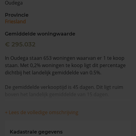
Oudega
Vragen? Neem contact met ons op
Provincie
Friesland
088 220 4200
Maandag t/m vrijdag - 08:00 -18:00
Gemiddelde woningwaarde
€ 295.032
In Oudega staan 653 woningen waarvan er 1 te koop
staan. Met 0,2% woningen te koop ligt dit percentage
dichtbij het landelijk gemiddelde van 0.5%.
De gemiddelde verkooptijd is 45 dagen. Dit ligt ruim
boven het landelijk gemiddelde van 15 dagen.
De gemiddelde huizenprijs is €495.000. De gemiddelde
+ Lees de volledige omschrijving
vraagprijs is €495.000. In de afgelopen 12 maanden is
de gemiddelde woningwaarde met 9,3% gestegen.
Kadastrale gegevens