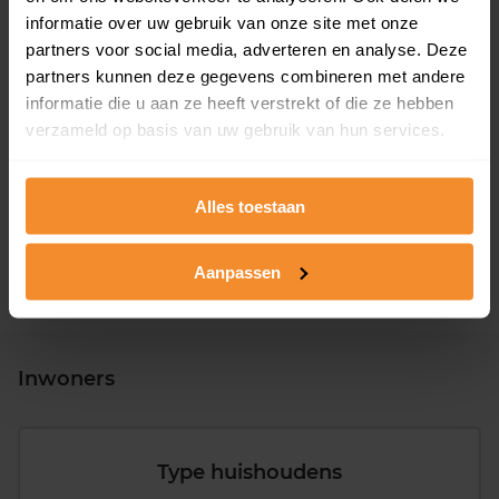
informatie over uw gebruik van onze site met onze
partners voor social media, adverteren en analyse. Deze
partners kunnen deze gegevens combineren met andere
informatie die u aan ze heeft verstrekt of die ze hebben
T/m 1945
28%
verzameld op basis van uw gebruik van hun services.
1946 - 1980
31%
1981 - 2007
36%
Alles toestaan
2008 of later
4%
Aanpassen
Inwoners
Type huishoudens