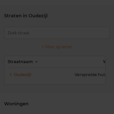
Straten in Oudezijl
+ Filter op letter
Alles
A
B
C
D
Straatnaam
Wijk
E
F
G
H
I
J
Oudezijl
K
L
M
N
O
P
Q
R
S
T
U
V
W
X
Y
Z
Woningen