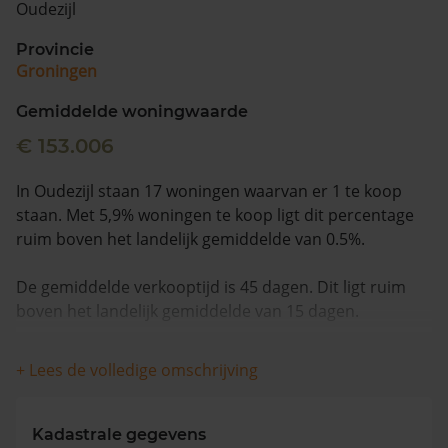
Oudezijl
Vragen? Neem contact met ons op
Provincie
Groningen
088 220 4200
Maandag t/m vrijdag - 08:00 -18:00
Gemiddelde woningwaarde
€ 153.006
In Oudezijl staan 17 woningen waarvan er 1 te koop
staan. Met 5,9% woningen te koop ligt dit percentage
ruim boven het landelijk gemiddelde van 0.5%.
De gemiddelde verkooptijd is 45 dagen. Dit ligt ruim
boven het landelijk gemiddelde van 15 dagen.
De gemiddelde huizenprijs is €465.000. De gemiddelde
+ Lees de volledige omschrijving
vraagprijs is €465.000. In de afgelopen 12 maanden is
de gemiddelde woningwaarde met 9,6% gestegen.
Kadastrale gegevens