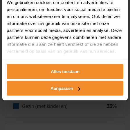
We gebruiken cookies om content en advertenties te
Inwoners
personaliseren, om functies voor social media te bieden
en om ons websiteverkeer te analyseren. Ook delen we
informatie over uw gebruik van onze site met onze
partners voor social media, adverteren en analyse. Deze
Type huishoudens
partners kunnen deze gegevens combineren met andere
informatie die u aan ze heeft verstrekt of die ze hebben
verzameld op basis van uw gebruik van hun services.
Alles toestaan
Eénpersoons
38%
Aanpassen
Stel (geen kinderen)
29%
Gezin (met kinderen)
33%