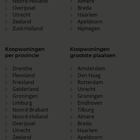
Noord-Holland
Almere
Overijssel
Breda
Utrecht
Haarlem
Zeeland
Apeldoorn
Zuid-Holland
Nijmegen
Koopwoningen
Koopwoningen
per provincie
grootste plaatsen
Drenthe
Amsterdam
Flevoland
Den Haag
Friesland
Rotterdam
Gelderland
Utrecht
Groningen
Groningen
Limburg
Eindhoven
Noord-Brabant
Tilburg
Noord-Holland
Almere
Overijssel
Breda
Utrecht
Haarlem
Zeeland
Apeldoorn